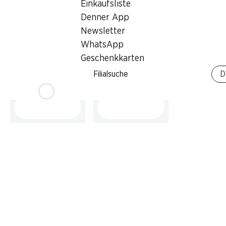
Einkaufsliste
Denner App
Newsletter
28%
28%
WhatsApp
9.95
9.95
statt 14.–
statt 14.–
Geschenkkarten
Pantene Pro-V
Pantene Pro-V
Shampoo Repair &
Shampoo Volumen
Filialsuche
D
Care
Pur
2 x 500 ml
2 x 500 ml