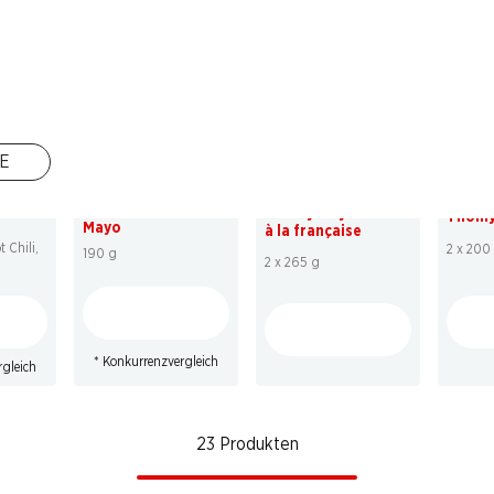
* Konkurrenzvergleich
* Konkurrenzvergleich
* Konk
21%
20%
20
E
2.20
statt 2.80
*
4.70
statt 5.90
3.10
s
rd
Thomy Ketchup &
Thomy Mayonnaise
Thomy
Mayo
à la française
 Chili,
2 x 200
190 g
2 x 265 g
* Konkurrenzvergleich
rgleich
23 Produkten