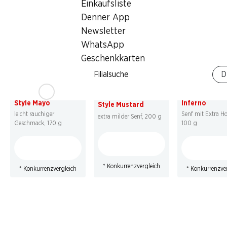
* Konkurrenzvergleich
Einkaufsliste
Denner App
Newsletter
WhatsApp
Geschenkkarten
21%
21%
21%
Filialsuche
D
2.20
1.80
statt 2.80
*
statt 2.30
*
2.20
statt 2.80
*
Thomy Western
Thomy Musta
Thomy American
Style Mayo
Inferno
Style Mustard
leicht rauchiger
Senf mit Extra Hot
extra milder Senf, 200 g
Geschmack, 170 g
100 g
* Konkurrenzvergleich
* Konkurrenzvergleich
* Konkurrenzve