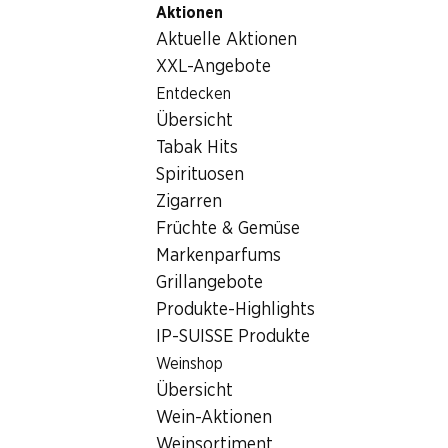
Aktionen
Table Of Content
Home
Getränke
Sonstiges
Zum Hauptinhalt springen
Zum Inhaltsverzeichnis springen
Zum Hauptmenü springen
Aktuelle Aktionen
Sonstiges
XXL-Angebote
Entdecken
Sonstiges
Hoppala, keine Produkte verfügbar mit den gewählten
Übersicht
Kriterien...
Tabak Hits
Spirituosen
Filter zurücksetzen
Zigarren
Früchte & Gemüse
Markenparfums
Grillangebote
Newsletter
Produkte-Highlights
IP-SUISSE Produkte
Bleiben Sie mit dem Denner Newsletter immer auf dem
neusten Stand. Melden Sie sich jetzt an!
Weinshop
Übersicht
E-Mail Adresse
Jetzt anmelden
Wein-Aktionen
Weinsortiment