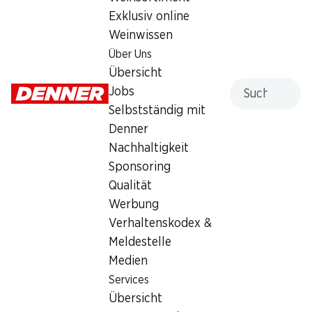
Exklusiv online
Weinwissen
Services
Filialen
Über Uns
Übersicht
Filialsuche
Übersicht
Denner Woche abonnieren
Neue Standorte
Suche
Jobs
Aktionsalarm
Selbstständig mit
Einkaufsliste
Denner
Denner App
Nachhaltigkeit
Newsletter
Sponsoring
WhatsApp
Qualität
Geschenkkarten
Werbung
Verhaltenskodex &
Über uns
Kontakt & Hilfe
Meldestelle
Übersicht
FAQ
Medien
Jobs
Kontaktformular
Services
Selbstständig mit Denner
Kundendienst
Übersicht