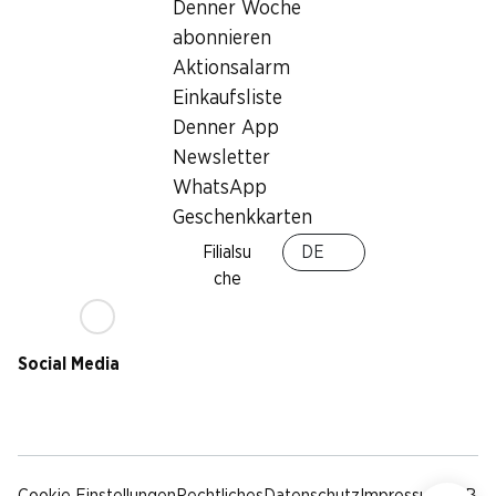
Nachhaltigkeit
Denner Woche
Lieferbedingungen
abonnieren
Sponsoring
Aktionsalarm
Qualität
Einkaufsliste
Werbung
Denner App
Verhaltenskodex &
Meldestelle
Newsletter
Medien
WhatsApp
Geschenkkarten
Denner App
Filialsu
DE
che
Social Media
facebook
instagram
youtube
linkedin
tiktok