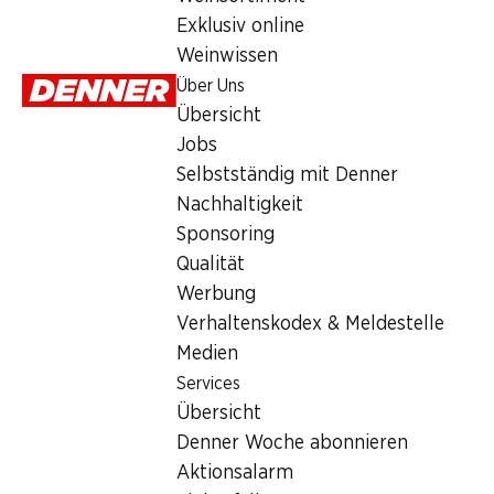
32.95
*
Exklusiv online
Weinwissen
*
Nur in der deutschen und italienischen Schweiz erhältlich
Über Uns
Übersicht
Jobs
Selbstständig mit Denner
Nachhaltigkeit
Artikelnummer
1031621
Sponsoring
Qualität
Werbung
Verhaltenskodex & Meldestelle
Newsletter
Medien
Services
Bleiben Sie mit dem Denner Newsletter immer auf dem neusten
Übersicht
E-Mail Adresse
Denner Woche abonnieren
Aktionsalarm