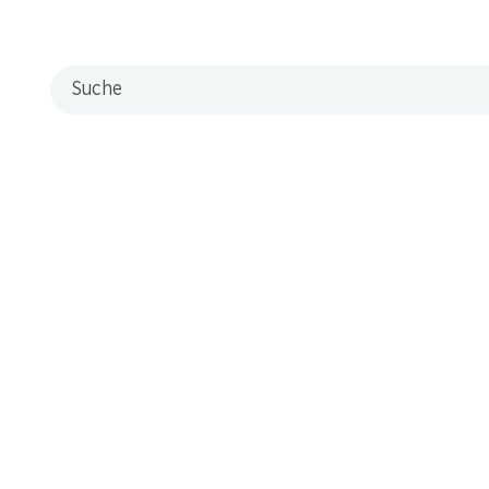
Suche
 Stand. Melden Sie sich jetzt an!