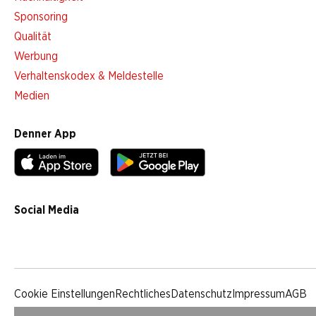
Sponsoring
Qualität
Werbung
Verhaltenskodex & Meldestelle
Medien
Denner App
Social Media
facebook
instagram
youtube
linkedin
tiktok
Cookie Einstellungen
Rechtliches
Datenschutz
Impressum
AGB