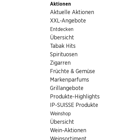
Aktionen
Table Of Content
Home
Getränke
Sonstiges
Hendrick’s Lunar Gin
Zum Hauptinhalt springen
Zum Inhaltsverzeichnis springen
Zum Hauptmenü springen
Aktuelle Aktionen
XXL-Angebote
Entdecken
Übersicht
Tabak Hits
Spirituosen
Zigarren
Früchte & Gemüse
Markenparfums
Grillangebote
Produkte-Highlights
IP-SUISSE Produkte
Hendrick’s Lunar Gin
Weinshop
Übersicht
43,4% Vol., 70 cl
Wein-Aktionen
Weinsortiment