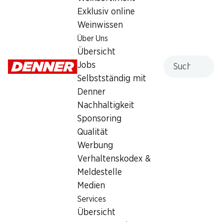
Exklusiv online
Weinwissen
Wochenaktionen
Über Uns
06.08.–12.08.2026
Übersicht
Suche
Jobs
Selbstständig mit
Denner
Nachhaltigkeit
13%
Sponsoring
30%
9.50
statt 10.95
*
Qualität
2.60
statt 3.75
Haribo Anaconda
Werbung
Gusparo Croissants Cacao
Riesenschlangen
Verhaltenskodex &
10 Stück, 450 g
30 Stück, 1,2 kg
Meldestelle
Medien
Services
* Konkurrenzvergleich
Übersicht