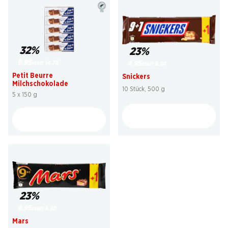
32%
23%
9.95
statt 14.75
4.95
statt 6.50
Petit Beurre
Snickers
Milchschokolade
10 Stück, 500 g
5 x 150 g
23%
4.95
statt 6.50
Mars