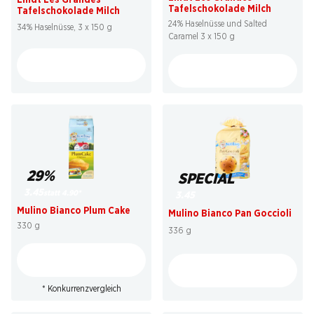
Tafelschokolade Milch
Tafelschokolade Milch
24% Haselnüsse und Salted
34% Haselnüsse, 3 x 150 g
Caramel 3 x 150 g
29%
SPECIAL
3.45
statt 4.90
*
3.45
Mulino Bianco Plum Cake
Mulino Bianco Pan Goccioli
330 g
336 g
* Konkurrenzvergleich