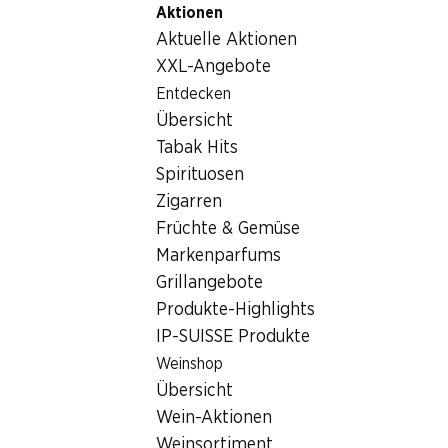
Aktionen
Table Of Content
Home
Lebensmittel
Schokolade/Süsses
Zum Hauptinhalt springen
Zum Inhaltsverzeichnis springen
Zum Hauptmenü springen
Aktuelle Aktionen
Schokolade/Süsses
XXL-Angebote
Wochenend-Knaller
Entdecken
Schokolade/Süsses
Übersicht
06.08.–09.08.2026
Tabak Hits
Spirituosen
Zigarren
Früchte & Gemüse
Markenparfums
½ PREIS
Grillangebote
24.95
statt 49.90
Produkte-Highlights
Lindt Napolitains Swiss
IP-SUISSE Produkte
Premium Minis
6 Sorten, 1 kg
Weinshop
Übersicht
Wein-Aktionen
Weinsortiment