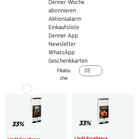
Denner Woche
abonnieren
Aktionsalarm
Einkaufsliste
31%
33%
Denner App
9.50
9.60
statt 13.85
*
statt 14.40
Newsletter
Haribo Pixel sauer
Lindt Excellence
WhatsApp
Tafelschokolade Dunkel
150 Stück, 1,2 kg
Intense
70% Cacao, 3 x 100 g
Geschenkkarten
Filialsu
DE
che
* Konkurrenzvergleich
33%
33%
9.60
statt 14.40
9.60
statt 14.40
Lindt Excellence