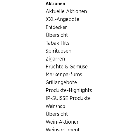
Aktionen
Table Of Content
Home
Getränke
Sonstiges
Zum Hauptinhalt springen
Zum Inhaltsverzeichnis springen
Zum Hauptmenü springen
Aktuelle Aktionen
Sonstiges
XXL-Angebote
Entdecken
Sonstiges
Hoppala, keine Produkte verfügbar mit den gewählten
Übersicht
Kriterien...
Tabak Hits
Spirituosen
Filter zurücksetzen
Zigarren
Früchte & Gemüse
Markenparfums
Grillangebote
Newsletter
Produkte-Highlights
IP-SUISSE Produkte
Bleiben Sie mit dem Denner Newsletter immer auf dem
neusten Stand. Melden Sie sich jetzt an!
Weinshop
Übersicht
E-Mail Adresse
Jetzt anmelden
Wein-Aktionen
Weinsortiment