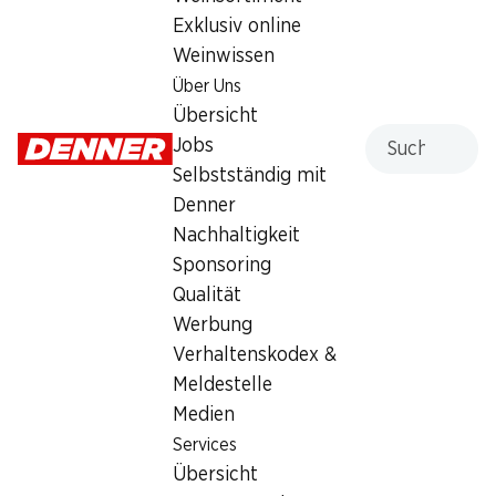
Exklusiv online
Weinwissen
Services
Filialen
Über Uns
Übersicht
Filialsuche
Übersicht
Denner Woche abonnieren
Neue Standorte
Suche
Jobs
Aktionsalarm
Selbstständig mit
Einkaufsliste
Denner
Denner App
Nachhaltigkeit
Newsletter
Sponsoring
WhatsApp
Qualität
Geschenkkarten
Werbung
Verhaltenskodex &
Über uns
Kontakt & Hilfe
Meldestelle
Übersicht
FAQ
Medien
Jobs
Kontaktformular
Services
Selbstständig mit Denner
Kundendienst
Übersicht