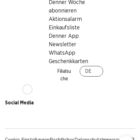
Nachhaltigkeit
Denner Woche
Lieferbedingungen
abonnieren
Sponsoring
Aktionsalarm
Qualität
Einkaufsliste
Werbung
Denner App
Verhaltenskodex &
Meldestelle
Newsletter
Medien
WhatsApp
Geschenkkarten
Denner App
Filialsu
DE
che
Social Media
facebook
instagram
youtube
linkedin
tiktok