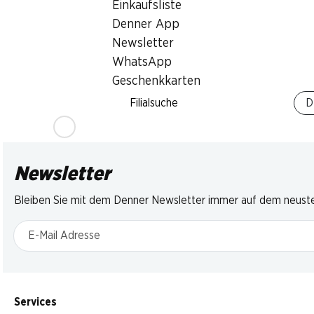
Cake
Einkaufsliste
Goccioli
Cacao
330 g
336 g
10 Stück, 450 g
Denner App
Newsletter
WhatsApp
Geschenkkarten
* Konkurrenzve
Filialsuche
D
Newsletter
Bleiben Sie mit dem Denner Newsletter immer auf dem neusten
E-Mail Adresse
Services