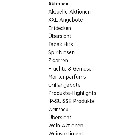
Aktionen
Table Of Content
Home
Lebensmittel
Schokolade/Süsses
Ferrero Ro
Zum Hauptinhalt springen
Zum Inhaltsverzeichnis springen
Zum Hauptmenü springen
Aktuelle Aktionen
XXL-Angebote
Entdecken
Übersicht
Tabak Hits
Spirituosen
Zigarren
Früchte & Gemüse
Markenparfums
Grillangebote
Produkte-Highlights
IP-SUISSE Produkte
Ferrero Rocher Praliné-Schokolad
Weinshop
Übersicht
gefüllt mit Haselnusscrème, 90 g
Wein-Aktionen
Weinsortiment