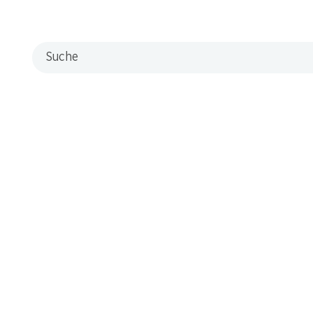
Suche
*
o Plum