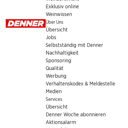
3.95
Exklusiv online
Weinwissen
Über Uns
Übersicht
Jobs
Selbstständig mit Denner
Artikelnummer
1022573
Nachhaltigkeit
Sponsoring
Qualität
Was andere Kunden kaufen
Werbung
Verhaltenskodex & Meldestelle
Medien
Services
Übersicht
29%
SPECIAL
30%
Denner Woche abonnieren
3.45
statt 4.90
3.45
2.60
statt 3.75
Aktionsalarm
Mulino Bianc
Mulino Bianco Pan
Gusparo Croissants