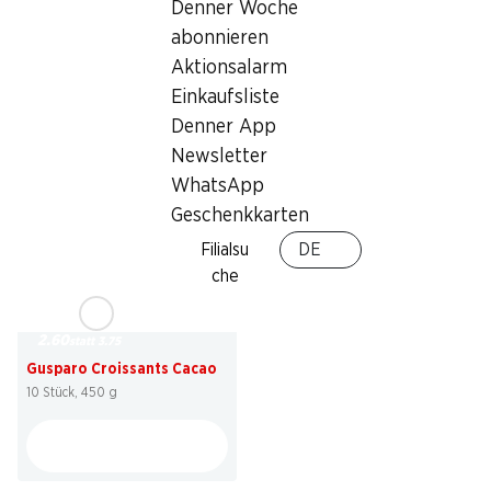
Denner Woche
3.45
statt 4.90
*
3.45
abonnieren
Mulino Bianco Plum Cake
Mulino Bianco Pan Goccioli
Aktionsalarm
330 g
336 g
Einkaufsliste
Denner App
Newsletter
* Konkurrenzvergleich
WhatsApp
Geschenkkarten
Filialsu
DE
che
30%
2.60
statt 3.75
Gusparo Croissants Cacao
10 Stück, 450 g