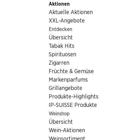
Aktionen
Table Of Content
Home
Lebensmittel
Schokolade/Süsses
Zum Hauptinhalt springen
Zum Inhaltsverzeichnis springen
Zum Hauptmenü springen
Aktuelle Aktionen
Ferrero Kinder Überraschungsei Maxi
XXL-Angebote
Entdecken
Übersicht
Tabak Hits
Spirituosen
Zigarren
Früchte & Gemüse
Markenparfums
Grillangebote
Produkte-Highlights
IP-SUISSE Produkte
Weinshop
Ferrero Kinder Überraschungsei
Übersicht
Maxi
Wein-Aktionen
Weinsortiment