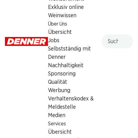
für Jungs, 100 g
Exklusiv online
Weinwissen
5.95
Über Uns
Übersicht
Suche
Jobs
Selbstständig mit
Denner
Nachhaltigkeit
Artikelnummer
1021369
Sponsoring
Qualität
Werbung
Was andere Kunden kaufen
Verhaltenskodex &
Meldestelle
Medien
Services
Übersicht
29%
SPECIAL