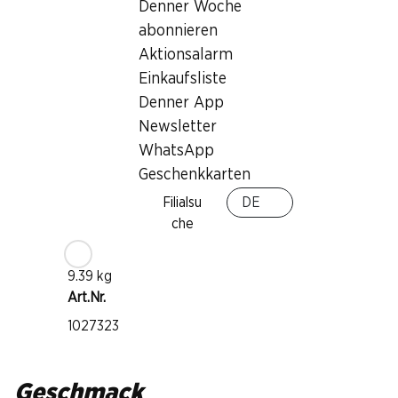
Primitivo
Denner Woche
Weintyp
abonnieren
Rotwein
Aktionsalarm
Trinkreife
Einkaufsliste
1–4 Jahre
Denner App
Newsletter
Auszeichnungen
WhatsApp
Geschenkkarten
Expovina: Silberdiplom
Trinktemperatur
Filialsu
DE
che
16–18 °C
CO2-Fussabdruck
9.39 kg
Art.Nr.
1027323
Geschmack