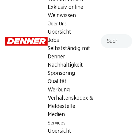
Epicuro Oro Merlot/Primitivo
Exklusiv online
Puglia IGP
Weinwissen
Über Uns
Rotwein
,
Italien
,
Apulien
, 2024
Übersicht
Suche
Dunkles Purpurrot. Intensiver Duft von getrockneten
Jobs
Früchten und Konfitüre. Voller Körper, mit weichen, runden
Selbstständig mit
Tanninen und lang anhaltend im Abgang.
Denner
Nachhaltigkeit
Sponsoring
Qualität
Werbung
Verhaltenskodex &
Wissenswertes
Meldestelle
Medien
Rebsorte
Services
Merlot
Übersicht