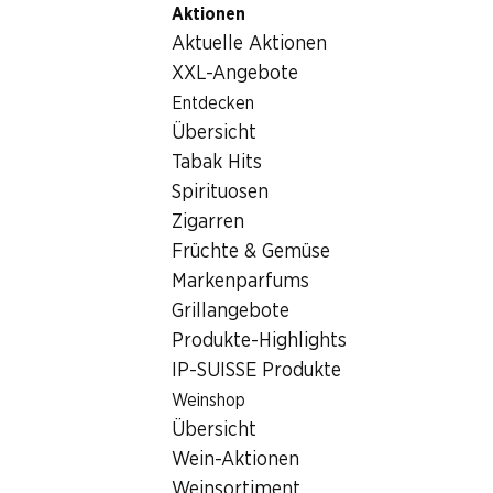
Aktionen
Table Of Content
Home
Getränke
Wein/Champagner
Zum Hauptinhalt springen
Zum Inhaltsverzeichnis springen
Zum Hauptmenü springen
Aktuelle Aktionen
Epicuro Oro Merlot/Primitivo Puglia IGP
XXL-Angebote
Entdecken
Übersicht
Tabak Hits
Spirituosen
Zigarren
Früchte & Gemüse
Markenparfums
Grillangebote
Produkte-Highlights
IP-SUISSE Produkte
Weinshop
Vorderseite
Rückseite
Verpackung
Übersicht
Wein-Aktionen
4.5
(136)
Weinsortiment