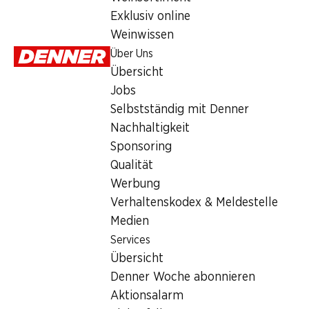
Epicuro 30° Anniversario Puglia 
Exklusiv online
Rotwein
,
Italien
,
Apulien
Weinwissen
Intensives Purpurrot. Ausgeprägter Duft nach getrockneten Fr
Über Uns
Übersicht
Jobs
Selbstständig mit Denner
Nachhaltigkeit
Sponsoring
Wissenswertes
Qualität
Werbung
Rebsorte
Verhaltenskodex & Meldestelle
Primitivo
Medien
Negroamaro
Services
Weintyp
Übersicht
Denner Woche abonnieren
Rotwein
Trinkreife
Aktionsalarm