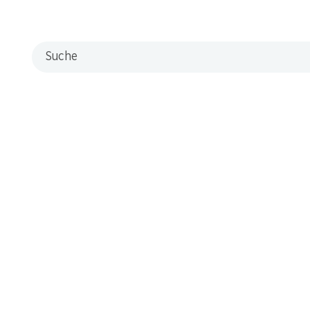
IGP
Suche
üchten, Beeren, Veilchen und etwas Süssholz. Voller Körper mit 