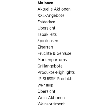
Aktionen
Table Of Content
Home
Getränke
Wein/Champagner
Epicuro 30° Ann
Zum Hauptinhalt springen
Zum Inhaltsverzeichnis springen
Zum Hauptmenü springen
Aktuelle Aktionen
XXL-Angebote
Entdecken
Übersicht
Tabak Hits
Spirituosen
Zigarren
Früchte & Gemüse
Markenparfums
Grillangebote
Produkte-Highlights
IP-SUISSE Produkte
Weinshop
Übersicht
4.5
(81)
Wein-Aktionen
Weinsortiment