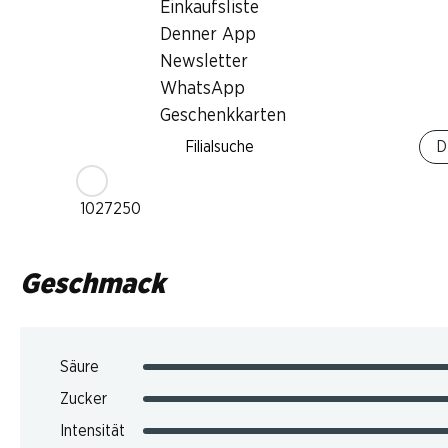
Einkaufsliste
2–5 Jahre
Denner App
Newsletter
Trinktemperatur
WhatsApp
16–18 °C
Geschenkkarten
CO2-Fussabdruck
Filialsuche
D
9.39 kg
Art.Nr.
1027250
Geschmack
Säure
Zucker
Intensität