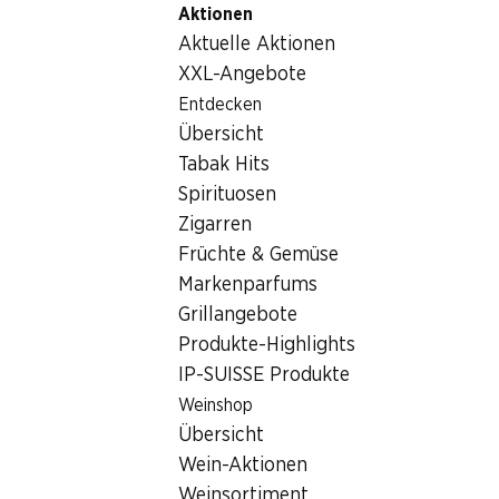
Aktionen
Table Of Content
Home
Lebensmittel
Milch/Käse/Eier
enerBiO Mandel
Zum Hauptinhalt springen
Zum Inhaltsverzeichnis springen
Zum Hauptmenü springen
Aktuelle Aktionen
XXL-Angebote
Entdecken
Übersicht
Tabak Hits
Spirituosen
Zigarren
Früchte & Gemüse
Markenparfums
Grillangebote
Produkte-Highlights
IP-SUISSE Produkte
enerBiO Mandeldrink Natur
Weinshop
Übersicht
0% Zucker, 1 Liter
Wein-Aktionen
Weinsortiment