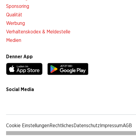
Sponsoring
Qualität
Werbung
Verhaltenskodex & Meldestelle
Medien
Denner App
Social Media
facebook
instagram
youtube
linkedin
tiktok
Cookie Einstellungen
Rechtliches
Datenschutz
Impressum
AGB