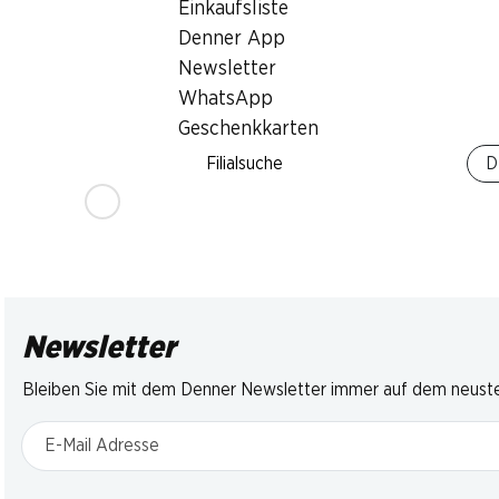
Einkaufsliste
Cremo Mutschli
Denner Joghu
TamTam Flan
Denner App
Halbhartkäse, aus Siders,
Schweizer
Erdbeere, Waldbe
ca. 375 g, per 100 g
Schokolade
Newsletter
2 x 4 x 100 g
Himbeere, 6 x 2
WhatsApp
Geschenkkarten
* Nur in der deutschen
Filialsuche
D
und italienischen Schweiz
erhältlich
Newsletter
Bleiben Sie mit dem Denner Newsletter immer auf dem neusten
E-Mail Adresse