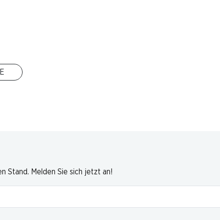
rt
eren,
00 g
E
 Stand. Melden Sie sich jetzt an!