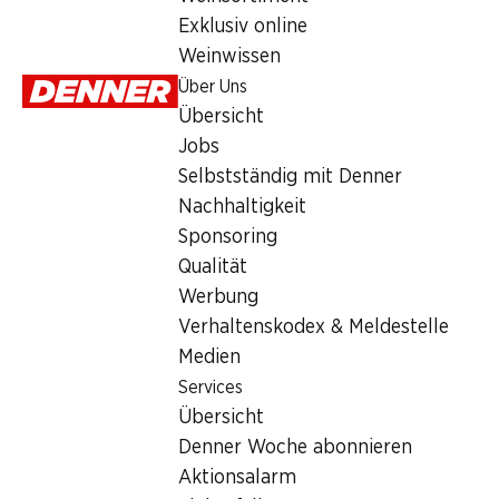
2.95
Exklusiv online
Weinwissen
Über Uns
Übersicht
Jobs
Selbstständig mit Denner
Labels und Auszeichnungen
Nachhaltigkeit
Artikelnummer
1023862
Sponsoring
Qualität
Werbung
Was andere Kunden kaufen
Verhaltenskodex & Meldestelle
Medien
Services
Übersicht
Denner Woche abonnieren
SPECIAL
24%
34%
Aktionsalarm
1.99
*
2.95
2.95
statt 3.90
statt 4.50