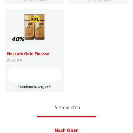
40%
17.90
statt 29.90
*
Nescafé Gold Finesse
2 x 200 g
* Konkurrenzvergleich
15 Produkten
Nach Oben