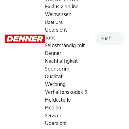
Exklusiv online
Weinwissen
Über Uns
Übersicht
35%
35%
Suche
Jobs
4.05
4.05
statt 6.25
statt 6.25
Selbstständig mit
EMOZIONE Kaffeekapseln
EMOZIONE Kaffeekapseln
Ardente
Allegro
Denner
Espresso, kompatibel mit
Lungo, kompatibel mit Nespresso®-
Nachhaltigkeit
Nespresso®-Maschinen, 20 Kapseln
Maschinen, 20 Kapseln
Sponsoring
Qualität
Werbung
Verhaltenskodex &
Meldestelle
Medien
Services
35%
35%
Übersicht
4.05
4.05
statt 6.25
statt 6.25