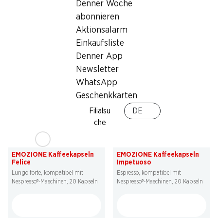
Denner Woche
EMOZIONE Kaffeekapseln
EMOZIONE Kaffeekapseln
Armonico
Brioso
abonnieren
Decaffeinato, kompatibel mit
Lungo, kompatibel mit Nespresso®-
Aktionsalarm
Nespresso®-Maschinen, 20 Kapseln
Maschinen, 20 Kapseln
Einkaufsliste
Denner App
Newsletter
WhatsApp
Geschenkkarten
Filialsu
DE
che
35%
35%
4.05
4.05
statt 6.25
statt 6.25
EMOZIONE Kaffeekapseln
EMOZIONE Kaffeekapseln
Felice
Impetuoso
Lungo forte, kompatibel mit
Espresso, kompatibel mit
Nespresso®-Maschinen, 20 Kapseln
Nespresso®-Maschinen, 20 Kapseln