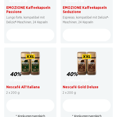
5.15
5.15
statt 7.95
statt 7.95
EMOZIONE Kaffeekapseln
EMOZIONE Kaffeekapseln
Passione
Seduzione
Lungo forte, kompatibel mit
Espresso, kompatibel mit Delizio®-
Delizio®-Maschinen, 24 Kapseln
Maschinen, 24 Kapseln
40%
40%
17.90
17.90
statt 29.90
*
statt 29.90
*
Nescafé All’Italiana
Nescafé Gold Deluxe
2 x 200 g
2 x 200 g
* Konkurrenzvergleich
* Konkurrenzvergleich