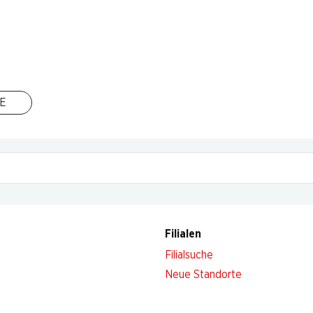
Nach Oben
E
 Stand. Melden Sie sich jetzt an!
Filialen
Filialsuche
Neue Standorte