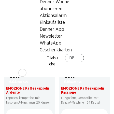
Denner Woche
abonnieren
Labels und Auszeichnungen
Aktionsalarm
Artikelnummer
1003971
Einkaufsliste
Denner App
Newsletter
Was andere Kunden kaufen
WhatsApp
Geschenkkarten
Filialsu
DE
che
35%
35%
4.05
5.15
statt 6.25
statt 7.95
EMOZIONE Kaffeekapseln
EMOZIONE Kaffeekapseln
Ardente
Passione
Espresso, kompatibel mit
Lungo forte, kompatibel mit
Nespresso®-Maschinen, 20 Kapseln
Delizio®-Maschinen, 24 Kapseln