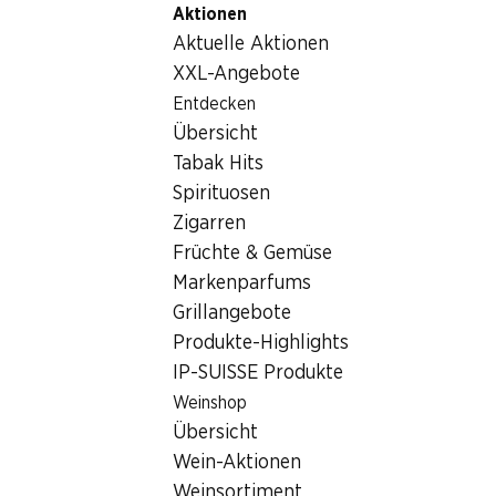
Aktionen
Table Of Content
Home
Getränke
Kaffee/Tee/Kakao
Zum Hauptinhalt springen
Zum Inhaltsverzeichnis springen
Zum Hauptmenü springen
Aktuelle Aktionen
EMOZIONE Allegro
XXL-Angebote
Entdecken
Übersicht
Tabak Hits
Spirituosen
Zigarren
Früchte & Gemüse
Markenparfums
Grillangebote
Produkte-Highlights
IP-SUISSE Produkte
Weinshop
EMOZIONE Allegro
Übersicht
Wein-Aktionen
Lungo, kompatibel zu Nespresso®-Maschinen, 20 Stück
Weinsortiment