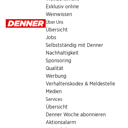
Exklusiv online
Weinwissen
Über Uns
Übersicht
Jobs
Selbstständig mit Denner
SPECIA
SPECIAL
35%
Nachhaltigkeit
5.30
*
3.45
5.95
statt 9.20
Sponsoring
L'horloger K
Natour
Kiri Streichkäse
Qualität
Schwingerkäse
200 g
24 Portionen, 432 g
Werbung
200 g
Verhaltenskodex & Meldestelle
Medien
* Nur in der fran
Services
Schweiz erhäl
Übersicht
Denner Woche abonnieren
Aktionsalarm