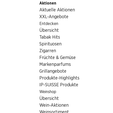
Aktionen
Table Of Content
Home
Lebensmittel
Milch/Käse/Eier
Zum Hauptinhalt springen
Zum Inhaltsverzeichnis springen
Zum Hauptmenü springen
Aktuelle Aktionen
Denner Barista Haferdrink bio
XXL-Angebote
Entdecken
Übersicht
Tabak Hits
Spirituosen
Zigarren
Früchte & Gemüse
Markenparfums
Grillangebote
Produkte-Highlights
IP-SUISSE Produkte
Weinshop
Denner Barista Haferdrink bio
Übersicht
Wein-Aktionen
1 Liter
Weinsortiment