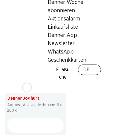
Denner Woche
2.95
2.95
statt 3.90
statt 4.50
abonnieren
Denner Joghurt
TamTam Flan Schweizer
Schokolade
Erdbeere, Waldbeeren, Himbeere, 6
Aktionsalarm
2 x 4 x 100 g
x 200 g
Einkaufsliste
Denner App
Newsletter
WhatsApp
Geschenkkarten
Filialsu
DE
che
24%
2.95
statt 3.90
Denner Joghurt
Aprikose, Ananas, Heidelbeere, 6 x
200 g