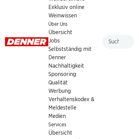
Exklusiv online
1.95
Weinwissen
Über Uns
Übersicht
Suche
Jobs
Selbstständig mit
Labels und Auszeichnungen
Denner
Artikelnummer
1020059
Nachhaltigkeit
Sponsoring
Qualität
Was andere Kunden kaufen
Werbung
Verhaltenskodex &
Meldestelle
Medien
Services
Übersicht
24%
34%