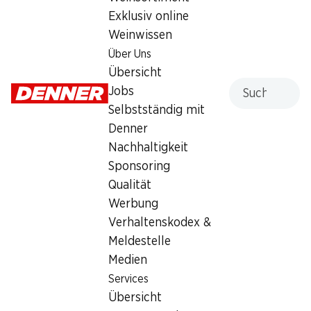
Exklusiv online
Weinwissen
Über Uns
Übersicht
Suche
Jobs
Artikelnummer
1027901
Selbstständig mit
Denner
Nachhaltigkeit
Sponsoring
Newsletter
Qualität
Bleiben Sie mit dem Denner Newsletter immer auf dem
Werbung
neusten Stand. Melden Sie sich jetzt an!
Verhaltenskodex &
Meldestelle
E-Mail Adresse
Jetzt anmelden
Medien
Services
Übersicht