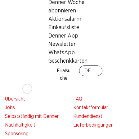
Denner Woche
Services
Filialen
abonnieren
Übersicht
Filialsuche
Aktionsalarm
Denner Woche abonnieren
Neue Standorte
Einkaufsliste
Aktionsalarm
Denner App
Einkaufsliste
Newsletter
Denner App
WhatsApp
Newsletter
Geschenkkarten
WhatsApp
Filialsu
DE
Geschenkkarten
che
Über uns
Kontakt & Hilfe
Übersicht
FAQ
Jobs
Kontaktformular
Selbstständig mit Denner
Kundendienst
Nachhaltigkeit
Lieferbedingungen
Sponsoring