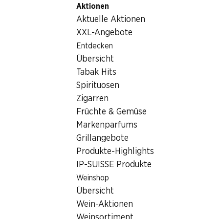
Aktionen
Table Of Content
Home
Getränke
Bier
Compañeros Bier
Zum Hauptinhalt springen
Zum Inhaltsverzeichnis springen
Zum Hauptmenü springen
Aktuelle Aktionen
Achtung, dieses Angebot ist nicht mehr
XXL-Angebote
aktuell
Entdecken
Übersicht
Tabak Hits
Spirituosen
Zigarren
Früchte & Gemüse
Markenparfums
Grillangebote
Produkte-Highlights
IP-SUISSE Produkte
Weinshop
Übersicht
Compañeros Bier
Wein-Aktionen
mit Tequila-Aroma, 6 x 50 cl
Weinsortiment