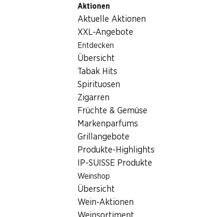
Aktionen
Table Of Content
Home
Lebensmittel
Schokolade/Süsses
Cailler Nap
Zum Hauptinhalt springen
Zum Inhaltsverzeichnis springen
Zum Hauptmenü springen
Aktuelle Aktionen
XXL-Angebote
Entdecken
Übersicht
Tabak Hits
Spirituosen
Zigarren
Früchte & Gemüse
Markenparfums
Grillangebote
Produkte-Highlights
IP-SUISSE Produkte
Cailler Napolitains
Weinshop
Übersicht
7 Sorten, 250 g
Wein-Aktionen
Weinsortiment