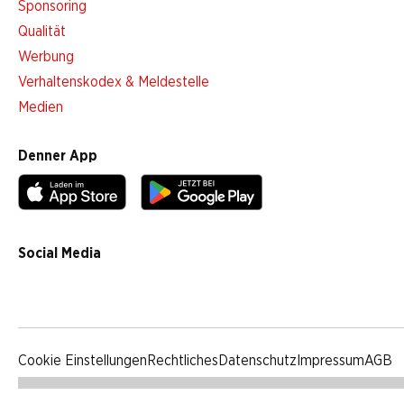
Sponsoring
Qualität
Werbung
Verhaltenskodex & Meldestelle
Medien
Denner App
Social Media
facebook
instagram
youtube
linkedin
tiktok
Cookie Einstellungen
Rechtliches
Datenschutz
Impressum
AGB