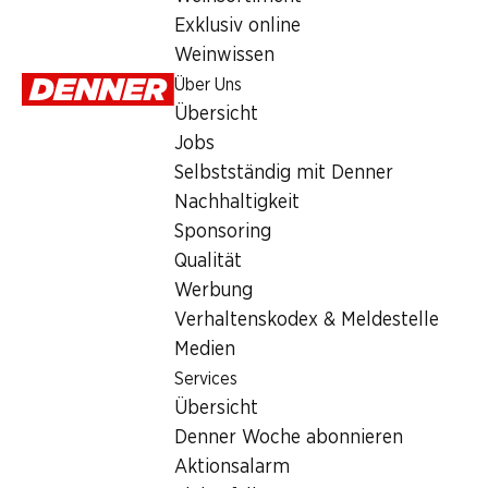
SPECIAL
Exklusiv online
Weinwissen
12.95
Über Uns
Übersicht
Jobs
Selbstständig mit Denner
Nachhaltigkeit
Sponsoring
Labels und Auszeichnungen
Qualität
Artikelnummer
1034970
Werbung
Verhaltenskodex & Meldestelle
Was andere Kunden kaufen
Medien
Services
Übersicht
Denner Woche abonnieren
Aktionsalarm