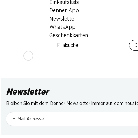
Einkaufsliste
SPECIA
23%
23%
Denner App
3.45
4.95
4.95
statt 6.50
statt 6.50
Newsletter
Mulino Bianc
Mars
Snickers
Goccioli
WhatsApp
10 Stück, 450 g
10 Stück, 500 g
336 g
Geschenkkarten
Filialsuche
D
Newsletter
Bleiben Sie mit dem Denner Newsletter immer auf dem neusten
E-Mail Adresse