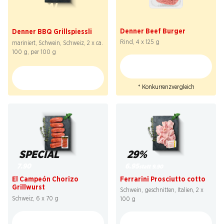
41%
SPECIAL
7.50
2.29
statt 12.90
*
Denner Beef Burger
Denner BBQ Grillspiessli
Rind, 4 x 125 g
mariniert, Schwein, Schweiz, 2 x ca.
100 g, per 100 g
* Konkurrenzvergleich
29%
SPECIAL
6.95
7.90
statt 9.90
Ferrarini Prosciutto cotto
El Campeón Chorizo
Grillwurst
Schwein, geschnitten, Italien, 2 x
Schweiz, 6 x 70 g
100 g