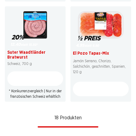
20%
½ PREIS
12.40
statt 15.50
*
4.95
statt 9.90
Suter Waadtländer
El Pozo Tapas-Mix
Bratwurst
Jamón Serrano, Chorizo,
Schweiz, 700 g
Salchichón, geschnitten, Spanien,
120 g
* Konkurrenzvergleich | Nur in der
französischen Schweiz erhältlich
18 Produkten