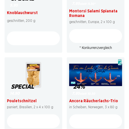
7.95
statt 11.30
*
5.95
Montorsi Salami Spianata
Knoblauchwurst
Romana
geschnitten, 200 g
geschnitten, Europa, 2 x 100 g
* Konkurrenzvergleich
SPECIAL
24%
14.90
7.95
statt 10.50
Pouletschnitzel
Ancora Räucherlachs-Trio
paniert, Brasilien, 2 x 4 x 100 g
in Scheiben, Norwegen, 3 x 80 g