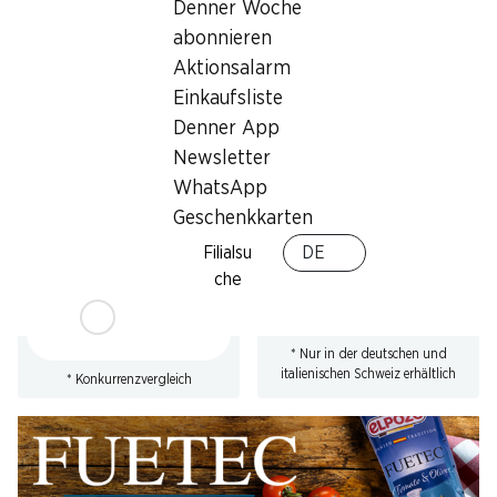
Denner Woche
* Konkurrenzvergleich
abonnieren
Aktionsalarm
Einkaufsliste
Denner App
Newsletter
23%
SPECIAL
WhatsApp
7.50
statt 9.75
*
6.90
*
Geschenkkarten
Beretta Parmaschinken
Felder Chäswürstli
DOP
4 x 130 g
Filialsu
DE
mind. 18 Monate gereift,
che
geschnitten, Italien, 2 x 70 g
* Nur in der deutschen und
italienischen Schweiz erhältlich
* Konkurrenzvergleich