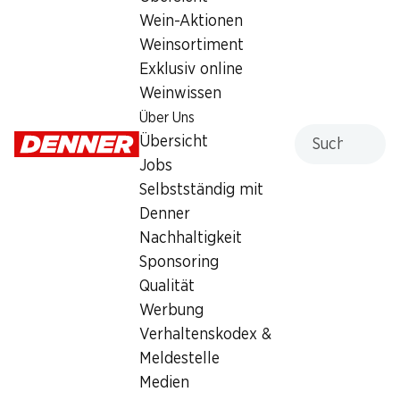
Wein-Aktionen
Weinsortiment
Services
Filialen
Exklusiv online
Übersicht
Filialsuche
Weinwissen
Denner Woche abonnieren
Neue Standorte
Über Uns
Aktionsalarm
Suche
Übersicht
Einkaufsliste
Jobs
Denner App
Selbstständig mit
Newsletter
Denner
WhatsApp
Nachhaltigkeit
Geschenkkarten
Sponsoring
Qualität
Über uns
Kontakt & Hilfe
Werbung
Übersicht
FAQ
Verhaltenskodex &
Jobs
Kontaktformular
Meldestelle
Selbstständig mit Denner
Kundendienst
Medien