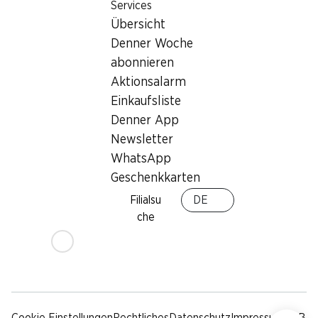
Nachhaltigkeit
Lieferbedingungen
Services
Übersicht
Sponsoring
Denner Woche
Qualität
abonnieren
Werbung
Aktionsalarm
Verhaltenskodex &
Meldestelle
Einkaufsliste
Medien
Denner App
Newsletter
Denner App
WhatsApp
Geschenkkarten
Filialsu
DE
che
Social Media
facebook
instagram
youtube
linkedin
tiktok