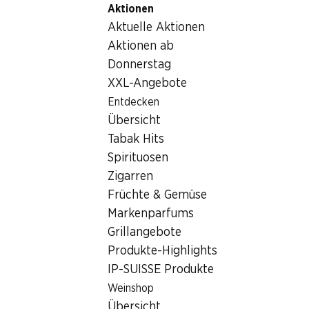
Aktionen
Table Of Content
Home
Getränke
Sonstiges
Zum Hauptinhalt springen
Zum Inhaltsverzeichnis springen
Zum Hauptmenü springen
Aktuelle Aktionen
Sonstiges
Aktionen ab
Donnerstag
Sonstiges
Hoppala, keine Produkte verfügbar mit den gewählten
XXL-Angebote
Kriterien...
Entdecken
Übersicht
Filter zurücksetzen
Tabak Hits
Spirituosen
Zigarren
Früchte & Gemüse
Newsletter
Markenparfums
Grillangebote
Bleiben Sie mit dem Denner Newsletter immer auf dem
Produkte-Highlights
neusten Stand. Melden Sie sich jetzt an!
IP-SUISSE Produkte
E-Mail Adresse
Jetzt anmelden
Weinshop
Übersicht