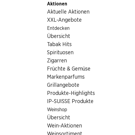
Aktionen
Table Of Content
Home
Lebensmittel
Milch/Käse/Eier
Zum Hauptinhalt springen
Zum Inhaltsverzeichnis springen
Zum Hauptmenü springen
Aktuelle Aktionen
Andros Gourmand & Végétal
XXL-Angebote
Entdecken
Übersicht
Tabak Hits
Spirituosen
Zigarren
Früchte & Gemüse
Markenparfums
Grillangebote
Produkte-Highlights
IP-SUISSE Produkte
Weinshop
Andros Gourmand & Végétal
Übersicht
Wein-Aktionen
mit Kokosmilch, nature, ohne Zuckerzusatz, 400 g
Weinsortiment