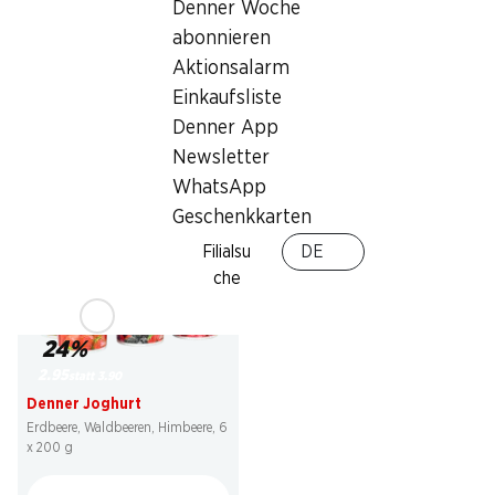
Denner Woche
1.99
*
2.95
statt 4.50
abonnieren
Cremo Mutschli
TamTam Flan Schweizer
Halbhartkäse, aus Siders, ca. 375 g,
Schokolade
Aktionsalarm
per 100 g
2 x 4 x 100 g
Einkaufsliste
Denner App
Newsletter
* Nur in der deutschen und
WhatsApp
italienischen Schweiz erhältlich
Geschenkkarten
Filialsu
DE
che
24%
2.95
statt 3.90
Denner Joghurt
Erdbeere, Waldbeeren, Himbeere, 6
x 200 g