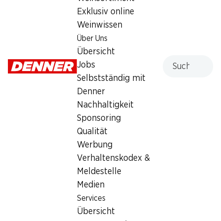
Exklusiv online
2.95
Weinwissen
Über Uns
Übersicht
Suche
Jobs
Selbstständig mit
Labels und Auszeichnungen
Denner
Artikelnummer
1008526
Nachhaltigkeit
Sponsoring
Qualität
Was andere Kunden kaufen
Werbung
Verhaltenskodex &
Meldestelle
Medien
Services
Übersicht
SPECIAL
34%