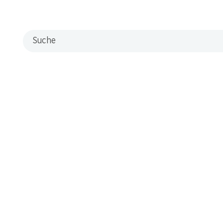
Suche
 Stand. Melden Sie sich jetzt an!