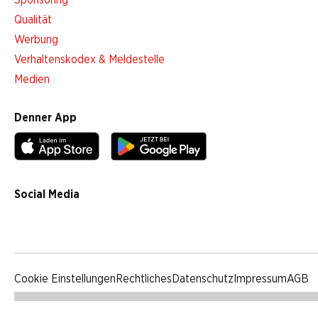
Sponsoring
Qualität
Werbung
Verhaltenskodex & Meldestelle
Medien
Denner App
Social Media
facebook
instagram
youtube
linkedin
tiktok
Cookie Einstellungen
Rechtliches
Datenschutz
Impressum
AGB