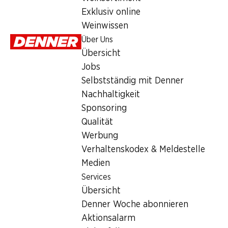
Exklusiv online
40% Vol., 70 cl
Weinwissen
Über Uns
Übersicht
Jobs
Selbstständig mit Denner
Artikelnummer
1027533
Nachhaltigkeit
Sponsoring
Qualität
Werbung
Newsletter
Verhaltenskodex & Meldestelle
Medien
Bleiben Sie mit dem Denner Newsletter immer auf dem neusten
Services
E-Mail Adresse
Übersicht
Denner Woche abonnieren
Aktionsalarm