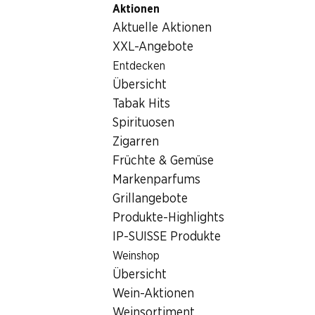
Aktionen
Table Of Content
Home
Getränke
Sonstiges
Absolut Vodka Original
Zum Hauptinhalt springen
Zum Inhaltsverzeichnis springen
Zum Hauptmenü springen
Aktuelle Aktionen
XXL-Angebote
Entdecken
Übersicht
Tabak Hits
Spirituosen
Zigarren
Früchte & Gemüse
Markenparfums
Grillangebote
Produkte-Highlights
IP-SUISSE Produkte
Weinshop
Übersicht
Wein-Aktionen
Absolut Vodka Original
Weinsortiment