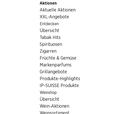
Aktionen
Table Of Content
Home
Lebensmittel
Brot/Backwaren
Zum Hauptinhalt springen
Zum Inhaltsverzeichnis springen
Zum Hauptmenü springen
Aktuelle Aktionen
Mmmh Baguette Knoblauch
XXL-Angebote
Entdecken
Übersicht
Tabak Hits
Spirituosen
Mmmh Baguette Knoblauch
Zigarren
Früchte & Gemüse
175 g
Markenparfums
Grillangebote
1.–
Produkte-Highlights
IP-SUISSE Produkte
Weinshop
Übersicht
Wein-Aktionen
Weinsortiment