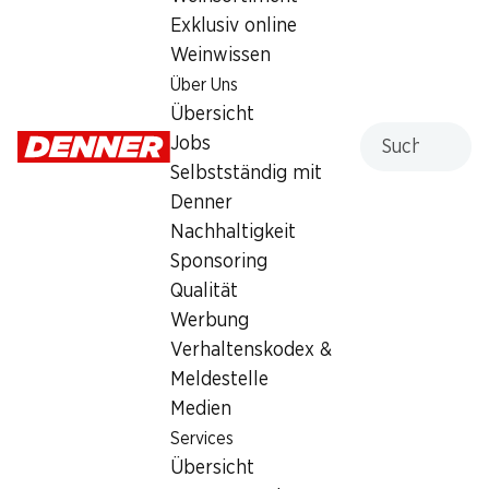
Artikelnummer
1008554
Exklusiv online
Weinwissen
Über Uns
Was andere Kunden kaufen
Übersicht
Suche
Jobs
Selbstständig mit
Denner
Nachhaltigkeit
35%
ab 2 Stück
30%
Sponsoring
–.45
statt –.70
*
1.60
statt 2.30
Qualität
Semmeli mit IP-SUISSE Mehl
IP-SUISSE Fyrabigbrot
Werbung
80 g
300 g
Verhaltenskodex &
Meldestelle
Medien
* Nicht mit anderen Gutscheinen,
Services
Bons und Sonderrabatten
kumulierbar.
Übersicht