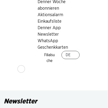
Denner Woche
abonnieren
Aktionsalarm
Einkaufsliste
34%
Denner App
10.95
statt 16.80
*
Newsletter
Roland Petite Pause
WhatsApp
Cerealiengebäck
Geschenkkarten
assortiert, 630 g
Filialsu
DE
che
* Konkurrenzvergleich
Newsletter