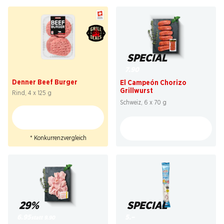
41%
SPECIAL
7.50
7.90
statt 12.90
*
Denner Beef Burger
El Campeón Chorizo
Grillwurst
Rind, 4 x 125 g
Schweiz, 6 x 70 g
* Konkurrenzvergleich
29%
SPECIAL
6.95
5.–
statt 9.90