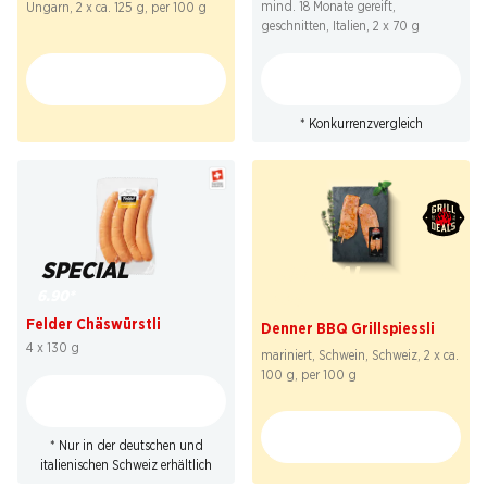
mind. 18 Monate gereift,
Ungarn, 2 x ca. 125 g, per 100 g
geschnitten, Italien, 2 x 70 g
* Konkurrenzvergleich
SPECIAL
SPECIAL
6.90
*
2.29
Felder Chäswürstli
Denner BBQ Grillspiessli
4 x 130 g
mariniert, Schwein, Schweiz, 2 x ca.
100 g, per 100 g
* Nur in der deutschen und
italienischen Schweiz erhältlich