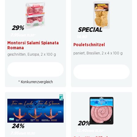
29%
SPECIAL
7.95
statt 11.30
*
14.90
Montorsi Salami Spianata
Pouletschnitzel
Romana
paniert, Brasilien, 2 x 4 x 100 g
geschnitten, Europa, 2 x 100 g
* Konkurrenzvergleich
20%
24%
12.40
statt 15.50
*
7.95
statt 10.50