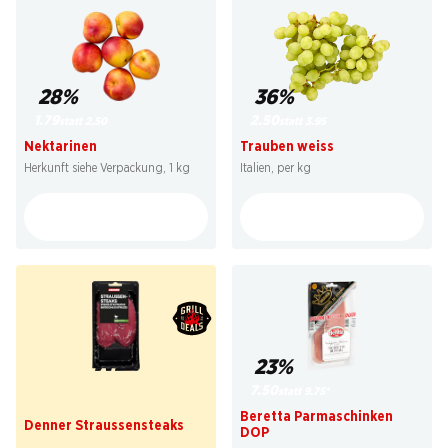
28%
36%
1.79
2.50
statt 2.50
statt 3.95
Nektarinen
Trauben weiss
Herkunft siehe Verpackung, 1 kg
Italien, per kg
23%
SPECIAL
7.50
statt 9.75
*
4.80
Beretta Parmaschinken
Denner Straussensteaks
DOP