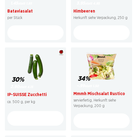
1.45
3.95
statt 1.85
statt 4.95
Bataviasalat
Himbeeren
per Stück
Herkunft siehe Verpackung, 250 g
34%
30%
–.99
statt 1.50
2.90
statt 4.15
Mmmh Mischsalat Rustico
IP-SUISSE Zucchetti
servierfertig, Herkunft siehe
ca. 500 g, per kg
Verpackung, 200 g