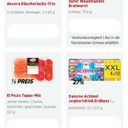
Suter Waadtländer
Ancora Räucherlachs-Trio
Bratwurst
Schweiz, 700 g
in Scheiben, Norwegen, 3 x 80 g
* Konkurrenzvergleich | Nur in der
französischen Schweiz erhältlich
½ PREIS
27%
4.95
statt 9.90
6.95
statt 9.60
El Pozo Tapas-Mix
Danone Actimel
Joghurtdrink Erdbeer-
Jamón Serrano, Chorizo,
Banane
Salchichón, geschnitten, Spanien,
probiotisch, 12 x 100 g
120 g