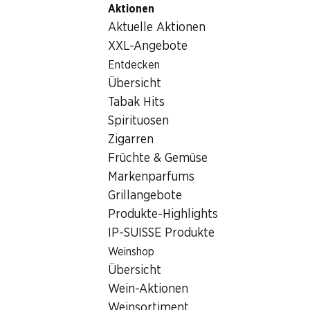
Aktionen
Table Of Content
Home
Lebensmittel
Zum Hauptinhalt springen
Zum Inhaltsverzeichnis springen
Zum Hauptmenü springen
Aktuelle Aktionen
Lebensmittel
XXL-Angebote
Wochenend-Knaller
Entdecken
Übersicht
06.08.–09.08.2026
Tabak Hits
Spirituosen
Zigarren
Früchte & Gemüse
Markenparfums
15%
28%
Grillangebote
4.19
statt 4.95
*
7.90
statt 11.–
Produkte-Highlights
Denner Lammrack
Denner Poulet-Minifilets
IP-SUISSE Produkte
Grossbritannien/Irland/Neuseeland
2 x 250 g
, ca. 350 g, per 100 g
Weinshop
Übersicht
Wein-Aktionen
Weinsortiment