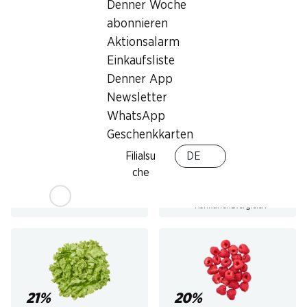
Denner Woche
abonnieren
Aktionsalarm
Einkaufsliste
½ PREIS
20%
Denner App
2.95
statt 5.99
*
3.95
statt 4.95
Newsletter
Black Angus
Zwetschgen
WhatsApp
Rindsentrecôte
am Stück, Uruguay, ca. 800 g, per
1 kg
Geschenkkarten
100 g
Filialsu
DE
che
* Konkurrenzvergleich
21%
20%