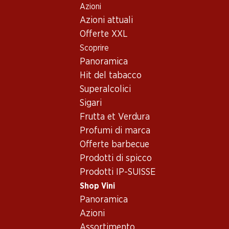
Azioni
Table Of Content
Home
Shop Vini
Vino/champagne
Vino rosso
Andare contenuto principale
Andare all'indice
Passare al menu principale
Azioni attuali
USA
Washington State
Vino rosso_old - USA,
Offerte XXL
Scoprire
Washington State
USA
Panoramica
Hit del tabacco
Superalcolici
Sigari
Frutta et Verdura
40%
40.80
Profumi di marca
53.70
invece di 89.70
Bottiglia: 6.80
Bottiglia: 8.95 invece di 14.95
Offerte barbecue
Stone Barn White Zinfandel
Fetzer Chardonnay
Rosé
Prodotti di spicco
2023
2025
Prodotti IP-SUISSE
(28)
(133)
Shop Vini
Panoramica
Azioni
Assortimento