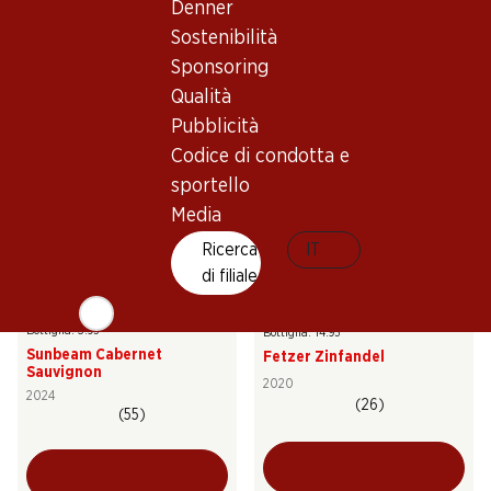
Denner
Buffalo Cabernet
Fetzer Cabernet Sauvignon
Sauvignon
Sostenibilità
2023
2023
(23)
Sponsoring
(107)
Qualità
Pubblicità
Codice di condotta e
sportello
Media
Ricerca
IT
di filiale
23.70
89.70
Bottiglia: 3.95
Bottiglia: 14.95
Sunbeam Cabernet
Fetzer Zinfandel
Sauvignon
2020
2024
(26)
(55)