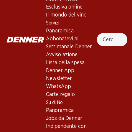
Esclusiva online
Il mondo del vino
Servizi
Panoramica
89.70
105.–
Cercare
Abbonatevi al
Bottiglia: 14.95
Bottiglia: 17.50
Three Finger Jack Old Vine
Château Ste Michelle Merlot
Settimanale Denner
Zinfandel Lodi
Columbia Valley
Avviso azione
2022
2022
(23)
(8)
Lista della spesa
Denner App
Newsletter
WhatsApp
Carte regalo
Su di Noi
Panoramica
Jobs da Denner
58.50
89.70
Indipendente con
Bottiglia: 9.75
Bottiglia: 14.95