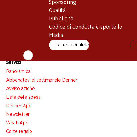
Sponsoring
Newsletter
Qualità
Con la newsletter di Denner si rimane sempre aggiornati. Si isc
Pubblicità
Codice di condotta e sportello
Indirizzo e-mail
Media
Ricerca di filiale
Servizi
Panoramica
Abbonatevi al settimanale Denner
Avviso azione
Lista della spesa
Denner App
Newsletter
WhatsApp
Carte regalo