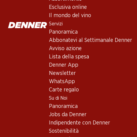
Esclusiva online
Il mondo del vino
Servizi
23.40
23.40
Bottiglia: 1.95
Bottiglia: 1.95
Panoramica
Cable Car Cabernet
Cable Car
Abbonatevi al Settimanale Denner
Sauvignon
Californian
California PET
Chardonnay PET
Avviso azione
Lista della spesa
Denner App
Newsletter
WhatsApp
Carte regalo
Su di Noi
Panoramica
Jobs da Denner
Indipendente con Denner
Sostenibilità