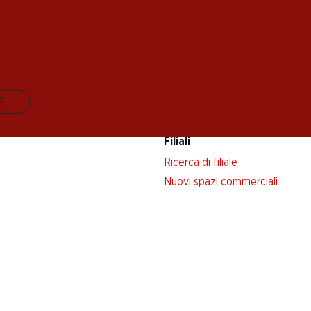
riva adesso!
IT
Filiali
Ricerca di filiale
Nuovi spazi commerciali