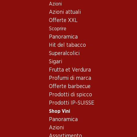
Azioni
Table Of Content
Home
Shop Vini
Vino/champagne
Vino rosso
Andare contenuto principale
Andare all'indice
Passare al menu principale
Azioni attuali
Vino rosso_old – Proveniente
Offerte XXL
Scoprire
USA
Panoramica
Hit del tabacco
40%
Superalcolici
53.70
invece di 89.70
89.70
40.80
Sigari
Bottiglia: 8.95 invece di
Bottiglia: 14.95
Bottiglia: 6.80
14.95
Frutta et Verdura
Three Finger 
Stone Barn White
Fetzer Chardonnay
Old Vine Zinf
Zinfandel Rosé
Profumi di marca
Lodi
2023
2022
2025
Offerte barbecue
(28)
(133)
Prodotti di spicco
Prodotti IP-SUISSE
Shop Vini
Panoramica
Azioni
Assortimento