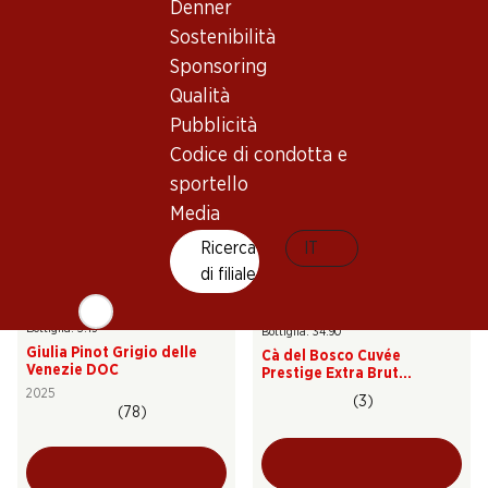
Denner
Barone Montalto Grillo
Fontalta Bianco Terre
Sicilia DOC
Siciliane IGT
Sostenibilità
2025
2025
Sponsoring
(30)
(62)
Qualità
Pubblicità
Codice di condotta e
sportello
Media
Esclusiva online!
Ricerca
IT
di filiale
18.90
209.40
Bottiglia: 3.15
Bottiglia: 34.90
Giulia Pinot Grigio delle
Cà del Bosco Cuvée
Venezie DOC
Prestige Extra Brut
Franciacorta DOCG
2025
(3)
(78)