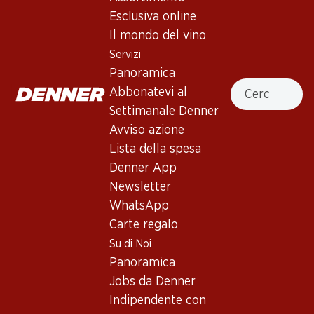
Esclusiva online
Il mondo del vino
Servizi
31%
Panoramica
39.–
invece di 57.–
47.70
Cercare
Abbonatevi al
Bottiglia: 6.50 invece di 9.50
Bottiglia: 7.95
Cascina Riveri Roero Arneis
Epicuro Rosato Puglia IGP
Settimanale Denner
DOCG
2025
Avviso azione
2025
(267)
(196)
Lista della spesa
Denner App
Newsletter
WhatsApp
Carte regalo
Su di Noi
Panoramica
Jobs da Denner
41.70
17.70
Indipendente con
Bottiglia: 6.95
Bottiglia: 2.95