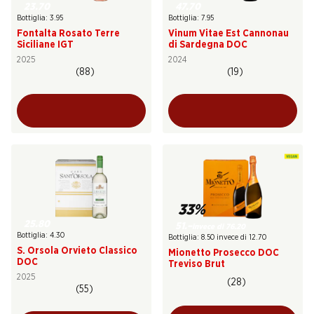
23.70
47.70
Bottiglia: 3.95
Bottiglia: 7.95
Fontalta Rosato Terre
Vinum Vitae Est Cannonau
Siciliane IGT
di Sardegna DOC
2025
2024
(88)
(19)
33%
25.80
51.–
invece di 76.20
Bottiglia: 4.30
Bottiglia: 8.50 invece di 12.70
S. Orsola Orvieto Classico
Mionetto Prosecco DOC
DOC
Treviso Brut
2025
(28)
(55)