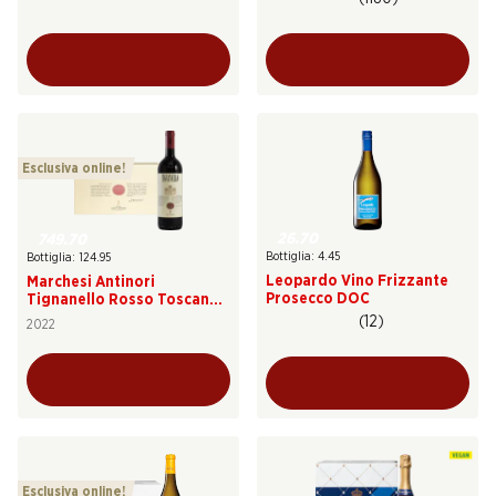
Esclusiva online!
26.70
749.70
Bottiglia: 4.45
Bottiglia: 124.95
Leopardo Vino Frizzante
Marchesi Antinori
Prosecco DOC
Tignanello Rosso Toscana
IGT
(12)
2022
Esclusiva online!