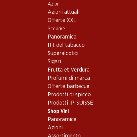
Azioni
Table Of Content
Home
Shop Vini
Vino/champagne
Vino rosso
Andare contenuto principale
Andare all'indice
Passare al menu principale
Azioni attuali
Italia
Trentino
Vino rosso_old - Italia,
Offerte XXL
Scoprire
Trentino
Italia
Panoramica
Hit del tabacco
Superalcolici
Sigari
Frutta et Verdura
59.70
Profumi di marca
51.–
Bottiglia: 9.95
Bottiglia: 8.50
Offerte barbecue
Epicuro Bianco
Porta Leone Extra Dry
Chardonnay/Fiano Puglia
Prodotti di spicco
Prosecco Superiore
IGP
Valdobbiadene DOCG
2025
(82)
Prodotti IP-SUISSE
(376)
Shop Vini
Panoramica
Azioni
Assortimento