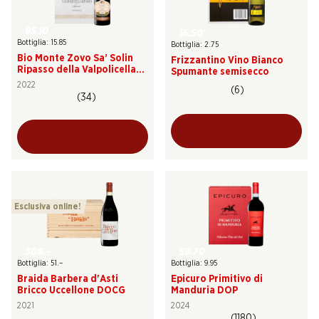
95.10
16.50
Bottiglia: 15.85
Bottiglia: 2.75
Bio Monte Zovo Sa’ Solin
Frizzantino Vino Bianco
Ripasso della Valpolicella
Spumante semisecco
DOC Superiore
2022
(6)
(34)
Esclusiva online!
306.–
59.70
Bottiglia: 51.–
Bottiglia: 9.95
Braida Barbera d'Asti
Epicuro Primitivo di
Bricco Uccellone DOCG
Manduria DOP
2021
2024
(1180)