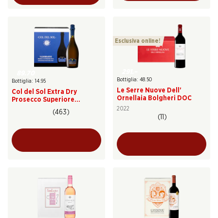
Esclusiva online!
291.–
89.70
Bottiglia: 48.50
Bottiglia: 14.95
Le Serre Nuove Dell'
Col del Sol Extra Dry
Ornellaia Bolgheri DOC
Prosecco Superiore
Valdobbiadene DOCG
2022
(463)
(11)