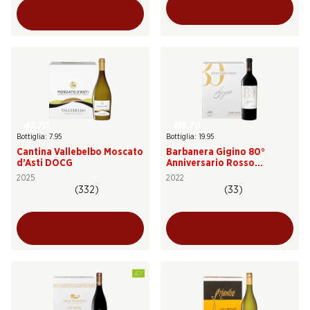
47.70
119.70
Bottiglia: 7.95
Bottiglia: 19.95
Cantina Vallebelbo Moscato
Barbanera Gigino 80°
d’Asti DOCG
Anniversario Rosso
Toscana IGT
2025
2022
(332)
(33)