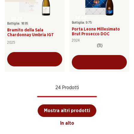
58.50
113.70
Bottiglia: 9.75
Bottiglia: 18.95
Porta Leone Millesimato
Bramito della Sala
Brut Prosecco DOC
Chardonnay Umbria IGT
2024
2025
(11)
24 Prodotti
Mostra altri prodotti
In alto