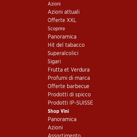
Azioni
Table Of Content
Home
Shop Vini
Vino/champagne
Vino bianco
Andare contenuto principale
Andare all'indice
Passare al menu principale
Azioni attuali
Italia
Sud Tirolo
Vino bianco_old - Italia, Sud
Offerte XXL
Scoprire
Tirolo
Italia
Panoramica
Hit del tabacco
Superalcolici
Sigari
Frutta et Verdura
59.70
Profumi di marca
51.–
Bottiglia: 9.95
Bottiglia: 8.50
Offerte barbecue
Epicuro Bianco
Porta Leone Extra Dry
Chardonnay/Fiano Puglia
Prodotti di spicco
Prosecco Superiore
IGP
Valdobbiadene DOCG
2025
(82)
Prodotti IP-SUISSE
(376)
Shop Vini
Panoramica
Azioni
Assortimento