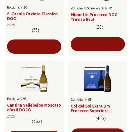
25.80
51.–
invece di 76.20
Bottiglia: 4.30
Bottiglia: 8.50 invece di 12.70
S. Orsola Orvieto Classico
Mionetto Prosecco DOC
DOC
Treviso Brut
2025
(28)
(55)
47.70
89.70
Bottiglia: 7.95
Bottiglia: 14.95
Cantina Vallebelbo Moscato
Col del Sol Extra Dry
d’Asti DOCG
Prosecco Superiore
Valdobbiadene DOCG
2025
(463)
(332)