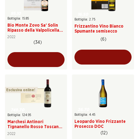
95.10
16.50
Bottiglia: 15.85
Bottiglia: 2.75
Bio Monte Zovo Sa’ Solin
Frizzantino Vino Bianco
Ripasso della Valpolicella
Spumante semisecco
DOC Superiore
2022
(6)
(34)
Esclusiva online!
26.70
749.70
Bottiglia: 4.45
Bottiglia: 124.95
Leopardo Vino Frizzante
Marchesi Antinori
Prosecco DOC
Tignanello Rosso Toscana
IGT
(12)
2022