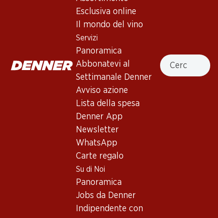
Esclusiva online
Il mondo del vino
Servizi
31%
Panoramica
39.–
invece di 57.–
47.70
Cercare
Abbonatevi al
Bottiglia: 6.50 invece di 9.50
Bottiglia: 7.95
Cascina Riveri Roero Arneis
Epicuro Rosato Puglia IGP
Settimanale Denner
DOCG
2025
Avviso azione
2025
(267)
(196)
Lista della spesa
Denner App
Newsletter
WhatsApp
Carte regalo
Su di Noi
Panoramica
Jobs da Denner
41.70
17.70
Indipendente con
Bottiglia: 6.95
Bottiglia: 2.95