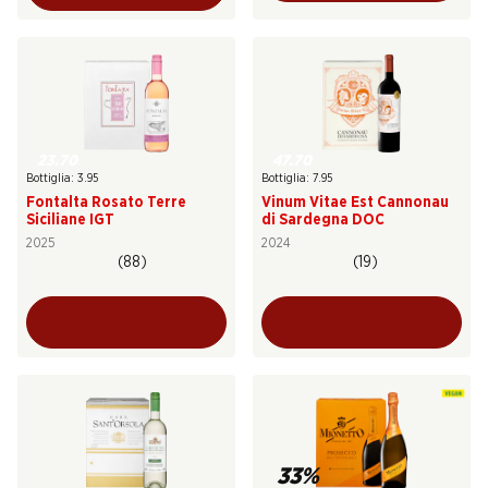
23.70
47.70
Bottiglia: 3.95
Bottiglia: 7.95
Fontalta Rosato Terre
Vinum Vitae Est Cannonau
Siciliane IGT
di Sardegna DOC
2025
2024
(88)
(19)
33%