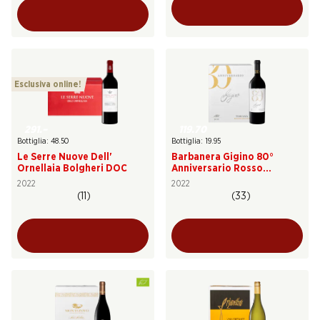
Esclusiva online!
291.–
119.70
Bottiglia: 48.50
Bottiglia: 19.95
Le Serre Nuove Dell'
Barbanera Gigino 80°
Ornellaia Bolgheri DOC
Anniversario Rosso
Toscana IGT
2022
2022
(11)
(33)