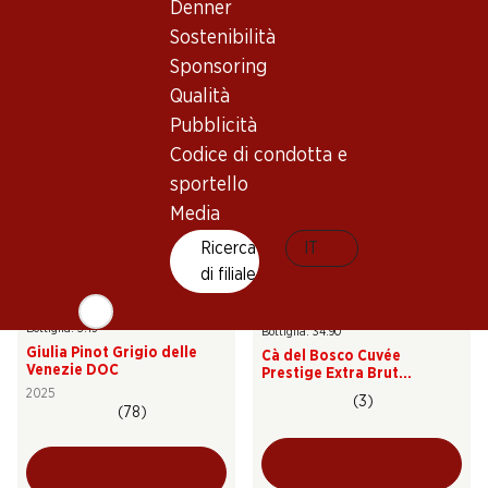
Denner
Barone Montalto Grillo
Fontalta Bianco Terre
Sicilia DOC
Siciliane IGT
Sostenibilità
2025
2025
Sponsoring
(30)
(62)
Qualità
Pubblicità
Codice di condotta e
sportello
Media
Esclusiva online!
Ricerca
IT
di filiale
18.90
209.40
Bottiglia: 3.15
Bottiglia: 34.90
Giulia Pinot Grigio delle
Cà del Bosco Cuvée
Venezie DOC
Prestige Extra Brut
Franciacorta DOCG
2025
(3)
(78)