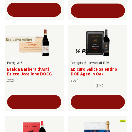
Esclusiva online!
½ PREZZO
306.–
35.85
invece di 71.70
Bottiglia: 51.–
Bottiglia: 6.– invece di 11.95
Braida Barbera d'Asti
Epicuro Salice Salentino
Bricco Uccellone DOCG
DOP Aged in Oak
2021
2024
(118)