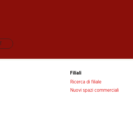
riva adesso!
IT
Filiali
Ricerca di filiale
Nuovi spazi commerciali