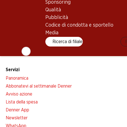
Sponsoring
Qualità
Newsletter
Pubblicità
Codice di condotta e sportello
Con la newsletter di Denner si rimane sempre aggiornati. Si isc
Media
Indirizzo e-mail
Ricerca di filiale
Servizi
Panoramica
Abbonatevi al settimanale Denner
Avviso azione
Lista della spesa
Denner App
Newsletter
WhatsApp