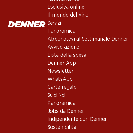
Esclusiva online!
Esclusiva online!
Esclusiva online
Il mondo del vino
Servizi
111.–
209.70
179.70
Bottiglia: 18.50
Bottiglia: 34.95
Bottiglia: 29.95
Panoramica
Viña Mayor Reserva
Psi Dominio 
Magallanes
Abbonatevi al Settimanale Denner
Ribera del Duero
Pingus D.O.
Selección César
DO
Muñoz DO Ribera
2020
2023
Avviso azione
2018
del Duero
(70)
Lista della spesa
Denner App
Newsletter
WhatsApp
Carte regalo
Su di Noi
Panoramica
Jobs da Denner
Indipendente con Denner
Sostenibilità