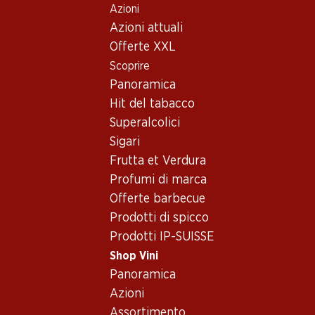
Azioni
Table Of Content
Home
Shop Vini
Vino/champagne
Vino rosé
Andare contenuto principale
Andare all'indice
Passare al menu principale
Azioni attuali
Francia
Provenza
Vino rosé - Francia,
Offerte XXL
Scoprire
Provenza
Francia
Provenza
Vino rosé
Panoramica
Hit del tabacco
Superalcolici
Esclusiva online!
Sigari
Frutta et Verdura
47.70
116.70
Profumi di marca
Bottiglia: 7.95
Bottiglia: 19.45
Offerte barbecue
Céline Rosé Côtes de
Miraval Rosé Côtes de
Provence AOC
Provence AOC
Prodotti di spicco
2025
2025
Prodotti IP-SUISSE
(29)
(13)
Shop Vini
Panoramica
Azioni
Assortimento