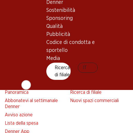
Denner
Sostenibilità
Sponsoring
Newsletter
Qualità
Con la newsletter di Denner si rimane sempre aggiornati. Si
Pubblicità
iscriva adesso!
Codice di condotta e
sportello
Indirizzo e-mail
accedere adesso
Media
Ricerca
IT
di filiale
Servizi
Filiali
Panoramica
Ricerca di filiale
Abbonatevi al settimanale
Nuovi spazi commerciali
Denner
Avviso azione
Lista della spesa
Denner App