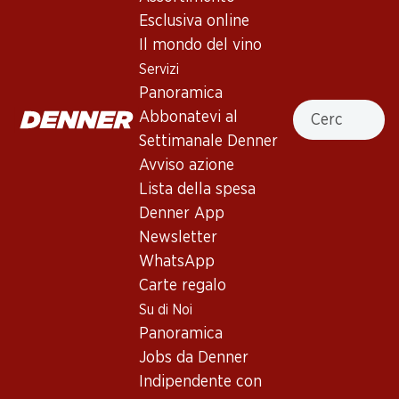
Esclusiva online
Il mondo del vino
Esclusiva online!
Servizi
Panoramica
107.70
77.70
Cercare
Abbonatevi al
Bottiglia: 17.95
Bottiglia: 12.95
Domaines Ott by Ott Côtes
Studio by Miraval Rosé
Settimanale Denner
de Provence AOC
Méditerranée IGP
Avviso azione
2024
2025
Lista della spesa
Denner App
Newsletter
WhatsApp
Carte regalo
4 Prodotti
Su di Noi
Panoramica
In alto
Jobs da Denner
Indipendente con