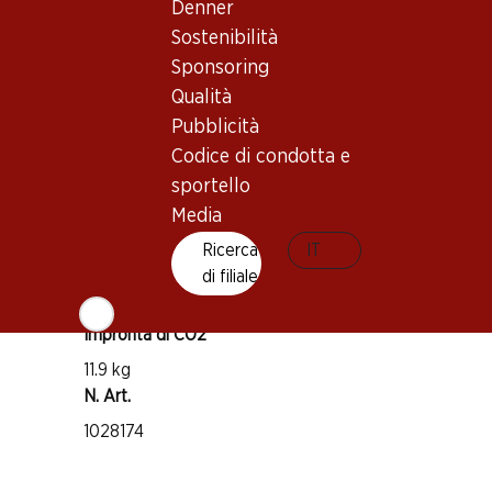
Denner
Vitigno
Sostenibilità
Cabernet Sauvignon
Sponsoring
Malbec
Qualità
Tipo di vino
Pubblicità
Vino rosso
Codice di condotta e
Maturità di beva
sportello
3–6 anni
Media
Ricerca
IT
Temperatura di beva
di filiale
15–17 °C
Impronta di CO2
11.9 kg
N. Art.
1028174