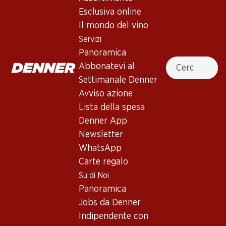
4.5
(2)
Esclusiva online
Lucky Draw Cabernet Sauvignon
Il mondo del vino
California
Servizi
Panoramica
Vino rosso
,
USA
,
California
Cercare
Abbonatevi al
Rosso granata denso con bordi color rubino. Seducente
Settimanale Denner
bouquet di prugne mature, gelatina di more, un po’ di
Avviso azione
violetta, ribes nero, liquirizia e mirtillo. Al palato intenso con
Lista della spesa
tannini setosi e retrogusto lungo e complesso.
Denner App
Newsletter
Non disponibile
WhatsApp
Carte regalo
Su di Noi
Panoramica
Jobs da Denner
Buono a sapersi
Indipendente con