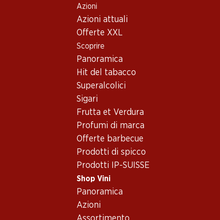
Azioni
Table Of Content
Home
Shop Vini
Vino/champagne
Vino rosso
Andare contenuto principale
Andare all'indice
Passare al menu principale
Azioni attuali
USA
California
Lucky Draw Cabernet Sauvignon California
Offerte XXL
Scoprire
Panoramica
Hit del tabacco
Superalcolici
Sigari
Frutta et Verdura
Profumi di marca
Offerte barbecue
Prodotti di spicco
Prodotti IP-SUISSE
Shop Vini
Panoramica
Fronte
Retro
Imballaggio
Azioni
Assortimento