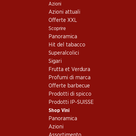
Azioni
Table Of Content
Home
Shop Vini
Conoscenza dei vini
Vitigni
C
Andare contenuto principale
Andare all'indice
Passare al menu principale
Azioni attuali
Offerte XXL
Scoprire
Panoramica
Hit del tabacco
Superalcolici
Sigari
Frutta et Verdura
Profumi di marca
Offerte barbecue
Prodotti di spicco
Prodotti IP-SUISSE
Shop Vini
Panoramica
Azioni
Assortimento