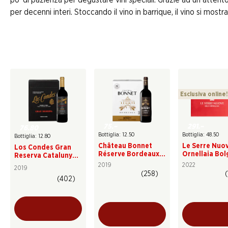
per decenni interi. Stoccando il vino in barrique, il vino si most
Esclusiva online!
75.–
291.–
76.80
Bottiglia: 12.50
Bottiglia: 48.50
Bottiglia: 12.80
Château Bonnet
Le Serre Nuov
Los Condes Gran
Réserve Bordeaux
Ornellaia Bol
Reserva Catalunya
AOC
DOC
DO
2019
2022
2019
(258)
(
(402)