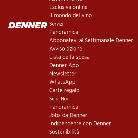
Esclusiva online
Il mondo del vino
Servizi
Panoramica
Abbonatevi al Settimanale Denner
Avviso azione
Lista della spesa
Denner App
Newsletter
WhatsApp
Carte regalo
Su di Noi
Panoramica
Jobs da Denner
Indipendente con Denner
Cabernet Sauvignon - La st
Sostenibilità