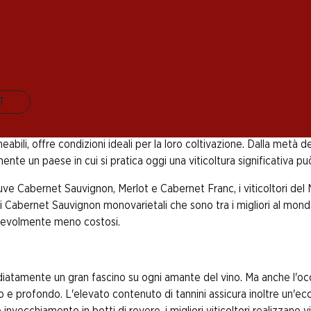
ondo. Sono quasi 300’000 gli ettari di superficie coltiva
e a meno del Cabernet Sauvignon. Il Cabernet ha avuto or
tigno alla conquista del mondo.
IT
hanno contribuito all’eccellente reputazione del Cabernet Sauvignon
eabili, offre condizioni ideali per la loro coltivazione. Dalla metà de
lmente un paese in cui si pratica oggi una viticoltura significativa 
ve Cabernet Sauvignon, Merlot e Cabernet Franc, i viticoltori del 
di Cabernet Sauvignon monovarietali che sono tra i migliori al mond
otevolmente meno costosi.
atamente un gran fascino su ogni amante del vino. Ma anche l'occh
o e profondo. L'elevato contenuto di tannini assicura inoltre un'ec
invecchiamento in botti di rovere, i migliori viticoltori realizzano 