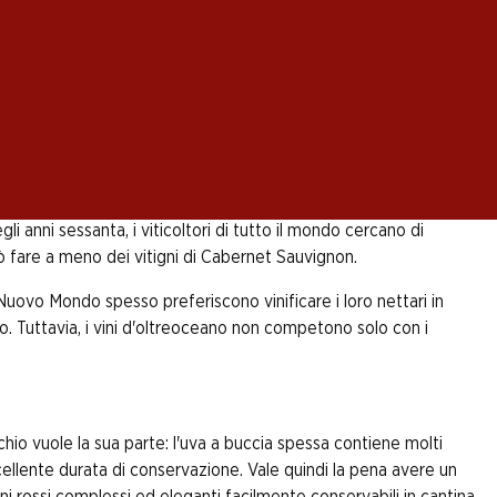
ta sparsi in ogni angolo del globo. Difficilmente un
igine nella regione di Bordeaux, nell'ovest della
. Il Médoc, situato sulla costa atlantica, è considerato la
gli anni sessanta, i viticoltori di tutto il mondo cercano di
può fare a meno dei vitigni di Cabernet Sauvignon.
Nuovo Mondo spesso preferiscono vinificare i loro nettari in
o. Tuttavia, i vini d'oltreoceano non competono solo con i
io vuole la sua parte: l'uva a buccia spessa contiene molti
cellente durata di conservazione. Vale quindi la pena avere un
vini rossi complessi ed eleganti facilmente conservabili in cantina