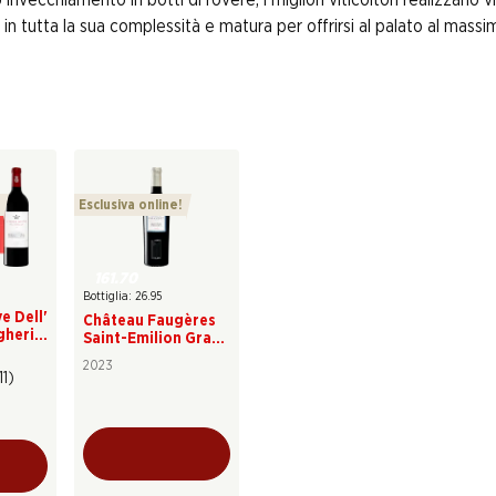
ra in tutta la sua complessità e matura per offrirsi al palato al mass
Esclusiva online!
161.70
Bottiglia: 26.95
e Dell'
Château Faugères
gheri
Saint-Emilion Grand
Cru Classé AOC
2023
11)