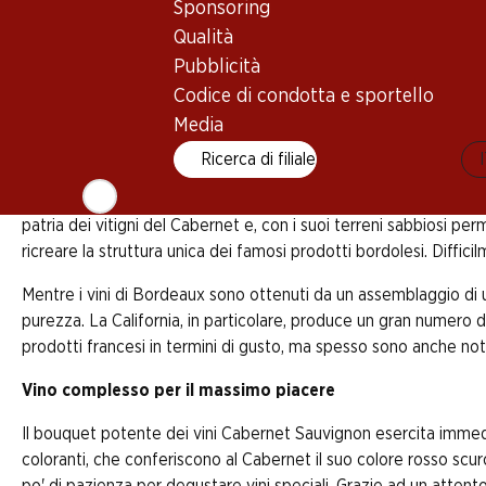
Sponsoring
Qualità
Pubblicità
Il Cabernet Sauvignon è il vitigno più coltivato al m
paese in cui si pratica una viticoltura seria può far
Codice di condotta e sportello
Francia, da dove è partita la marcia trionfale del vi
Media
Ricerca di filiale
Soprattutto i vini di punta del Médoc nella regione di Bordeaux 
patria dei vitigni del Cabernet e, con i suoi terreni sabbiosi perm
ricreare la struttura unica dei famosi prodotti bordolesi. Diffici
Mentre i vini di Bordeaux sono ottenuti da un assemblaggio di u
purezza. La California, in particolare, produce un gran numero 
prodotti francesi in termini di gusto, ma spesso sono anche n
Vino complesso per il massimo piacere
Il bouquet potente dei vini Cabernet Sauvignon esercita immedi
coloranti, che conferiscono al Cabernet il suo colore rosso scur
po' di pazienza per degustare vini speciali. Grazie ad un attento 