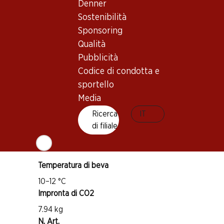
Denner
Sostenibilità
Buono a sapersi
Sponsoring
Qualità
Vitigno
Pubblicità
Grenache
Codice di condotta e
Cinsault
sportello
Tipo di vino
Media
Vino rosé
Ricerca
IT
Maturità di beva
di filiale
1–3 anni
Temperatura di beva
10–12 °C
Impronta di CO2
7.94 kg
N. Art.