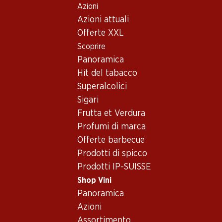
Azioni
Table Of Content
Home
Shop Vini
Vino/champagne
Vino rosé
Andare contenuto principale
Andare all'indice
Passare al menu principale
Azioni attuali
Francia
Linguadoca-Rossiglione
JP. Chenet Grenache/Cinsault Rosé Pays d’Oc IGP
Offerte XXL
Scoprire
Panoramica
Hit del tabacco
Superalcolici
Sigari
Frutta et Verdura
Profumi di marca
Offerte barbecue
Prodotti di spicco
Prodotti IP-SUISSE
Shop Vini
Panoramica
Fronte
Retro
Imballaggio
Azioni
Assortimento