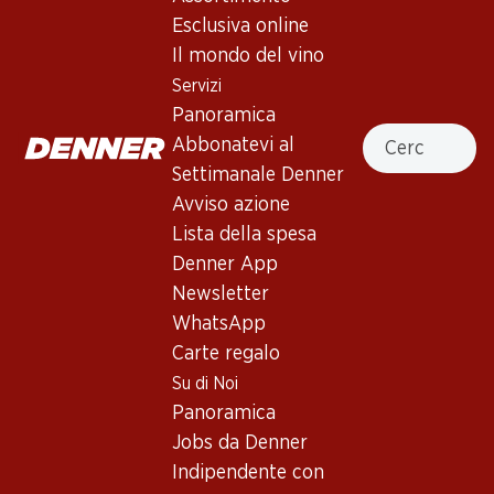
4.0
(90)
Esclusiva online
JP. Chenet Grenache/Cinsault
Il mondo del vino
Rosé Pays d’Oc IGP
Servizi
Panoramica
Vino rosé
,
Francia
,
Linguadoca-Rossiglione
, 2025
Cercare
Abbonatevi al
Rosa chiaro. Profumo di bacche rosse e fragole
Settimanale Denner
accompagnato da una nota speziata. Acidità fresca e
Avviso azione
succosa.
Lista della spesa
Denner App
41.70
Newsletter
WhatsApp
Prezzo unità: 6.95
Carte regalo
à 6 x 75 cl
Su di Noi
Disponibile
Panoramica
Jobs da Denner
Indipendente con