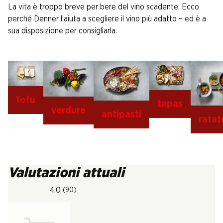
La vita è troppo breve per bere del vino scadente. Ecco
perché Denner l’aiuta a scegliere il vino più adatto – ed è a
sua disposizione per consigliarla.
tofu
tapas
verdure
antipasti
ratat
Valutazioni attuali
4.0
(90)