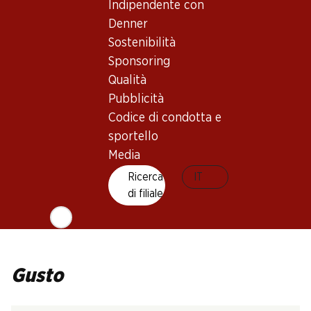
Tipo di vino
Indipendente con
Vino rosé
Denner
Maturità di beva
Sostenibilità
Sponsoring
8–10 °C
Bio
Qualità
Pubblicità
Codice di condotta e
Temperatura di beva
sportello
Media
Impronta di CO2
Ricerca
IT
15.88 kg
di filiale
N. Art.
1026391
Gusto