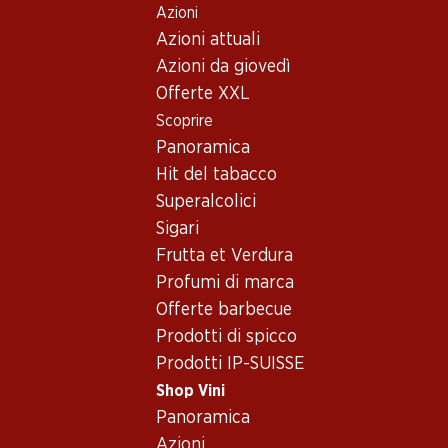
Azioni
Table Of Content
Home
Shop Vini
Vino/champagne
Vino rosé
Andare contenuto principale
Andare all'indice
Passare al menu principale
Azioni attuali
Francia
varie regioni
La Vie en Bio Rosé Vin de France
Azioni da giovedì
Offerte XXL
Scoprire
Panoramica
Hit del tabacco
Superalcolici
Sigari
Frutta et Verdura
Profumi di marca
Offerte barbecue
Prodotti di spicco
Prodotti IP-SUISSE
Shop Vini
Fronte
Retro
Panoramica
Azioni