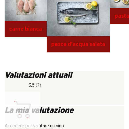
past
carne bianca
pesce d’acqua salata
Valutazioni attuali
3.5
(2)
La mia valutazione
Carica...
Accedere per valutare un vino.