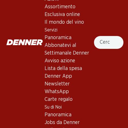
3.5
(2)
Assortimento
La Vie en Bio Rosé Vin de France
Esclusiva online
Il mondo del vino
Vino rosé
,
Francia
,
varie regioni
Servizi
Francia, 18,7 cl
Panoramica
Cercare
Abbonatevi al
Non disponibile
Settimanale Denner
Avviso azione
Lista della spesa
Denner App
Newsletter
Buono a sapersi
WhatsApp
Carte regalo
Vitigno
Su di Noi
Syrah
Panoramica
Grenache
Jobs da Denner