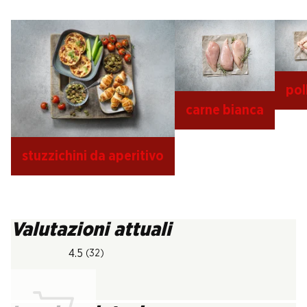
po
carne bianca
stuzzichini da aperitivo
Valutazioni attuali
4.5
(32)