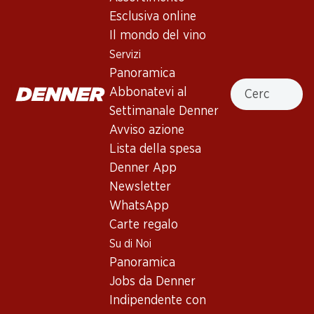
4.5
(32)
Esclusiva online
La Tour de Châta Mont-sur-Rolle
Il mondo del vino
AOC La Côte
Servizi
Panoramica
Vino bianco
,
Svizzera
,
Vaud
Cercare
Abbonatevi al
Giallo pallido con riflessi dorati. Delicati aromi di frutta con un
Settimanale Denner
tocco di fiori di tiglio. Minerale al palato con un’acidità
Avviso azione
equilibrata. Succoso e corposo, bel finale.
Lista della spesa
Denner App
Non disponibile
Newsletter
WhatsApp
Carte regalo
Su di Noi
Panoramica
Buono a sapersi
Jobs da Denner
Indipendente con
Vitigno