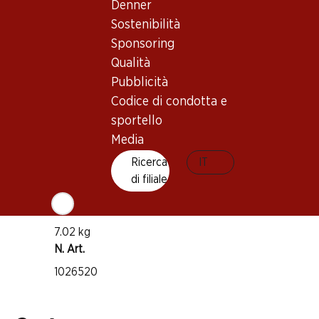
Denner
Chasselas
Sostenibilità
Tipo di vino
Sponsoring
Vino bianco
Qualità
Maturità di beva
Pubblicità
1–3 anni
Codice di condotta e
IP-Suisse
sportello
Media
Ricerca
IT
Temperatura di beva
di filiale
10–12 °C
Impronta di CO2
7.02 kg
N. Art.
1026520