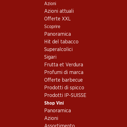
Azioni
Table Of Content
Home
Shop Vini
Vino/champagne
Vino bianco
Andare contenuto principale
Andare all'indice
Passare al menu principale
Azioni attuali
Svizzera
Vaud
La Tour de Châta Mont-sur-Rolle AOC La Côte
Offerte XXL
Scoprire
Panoramica
Hit del tabacco
Superalcolici
Sigari
Frutta et Verdura
Profumi di marca
Offerte barbecue
Prodotti di spicco
Prodotti IP-SUISSE
Shop Vini
Panoramica
Fronte
Retro
Imballaggio
Azioni
Assortimento