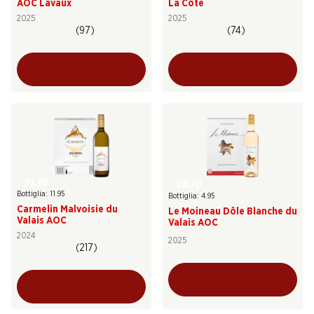
AOC Lavaux
La Côte
2025
2025
(97)
(74)
71.70
29.70
Bottiglia: 11.95
Bottiglia: 4.95
Carmelin Malvoisie du
Le Moineau Dôle Blanche du
Valais AOC
Valais AOC
2024
2025
(217)