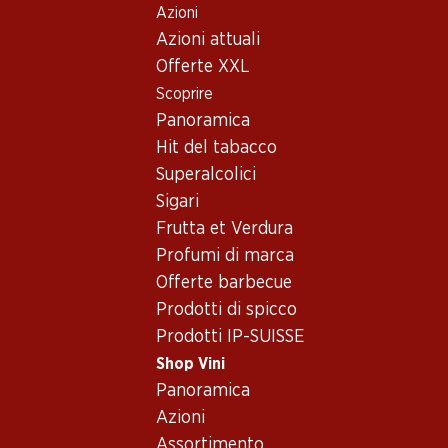
Azioni
Table Of Content
Home
Shop Vini
Assortimento vini
Andare contenuto principale
Andare all'indice
Passare al menu principale
Azioni attuali
Vini
Offerte XXL
Scoprire
raclette
Panoramica
Hit del tabacco
30%
Superalcolici
95.70
69.–
invece di 99.90
Sigari
Bottiglia: 15.95
Bottiglia: 11.50 invece di 16.65
Frutta et Verdura
Jean-René Germanier
Yvorne Grand Cru Terravin
Johannisberg Chamoson
AOC Chablais
Profumi di marca
AOC Valais
2025
2024
Offerte barbecue
(66)
(69)
Prodotti di spicco
Prodotti IP-SUISSE
Shop Vini
Panoramica
Azioni
Assortimento