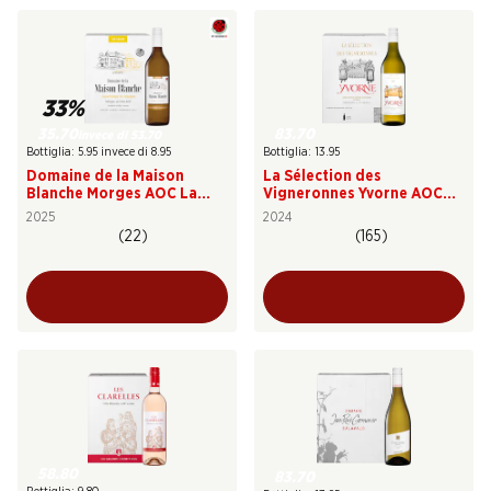
33%
35.70
83.70
invece di 53.70
Bottiglia: 5.95 invece di 8.95
Bottiglia: 13.95
Domaine de la Maison
La Sélection des
Blanche Morges AOC La
Vigneronnes Yvorne AOC
Côte
Chablais
2025
2024
(22)
(165)
58.80
83.70