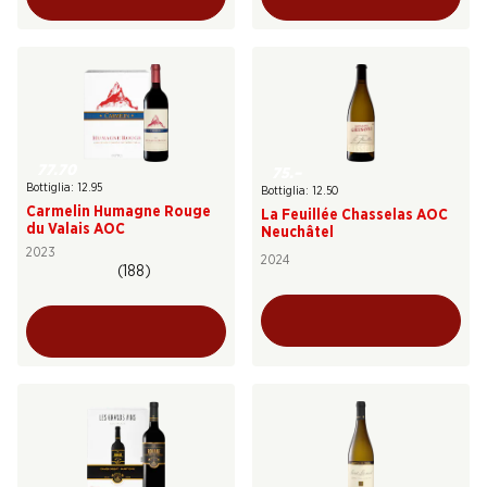
77.70
75.–
Bottiglia: 12.95
Bottiglia: 12.50
Carmelin Humagne Rouge
La Feuillée Chasselas AOC
du Valais AOC
Neuchâtel
2023
2024
(188)