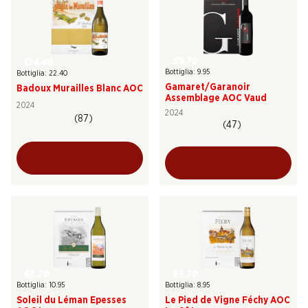
59.70
134.40
Bottiglia: 9.95
Bottiglia: 22.40
Gamaret/Garanoir
Badoux Murailles Blanc AOC
Assemblage AOC Vaud
2024
2024
(87)
(47)
65.70
53.70
Bottiglia: 10.95
Bottiglia: 8.95
Soleil du Léman Epesses
Le Pied de Vigne Féchy AOC