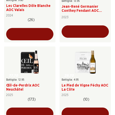
Bottiglia: 9.80
Bottiglia: 13.95
Les Clarelles Dôle Blanche
Jean-René Germanier
AOC Valais
Conthey Fendant AOC
Valais
2024
2023
(26)
77.70
29.70
Bottiglia: 12.95
Bottiglia: 4.95
Œil-de-Perdrix AOC
Le Pied de Vigne Féchy AOC
Neuchâtel
La Côte
2025
2025
(173)
(10)