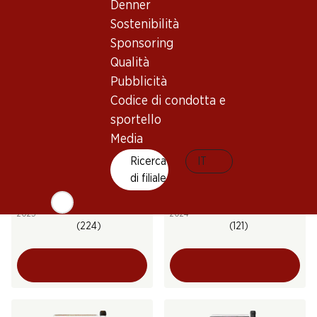
Denner
(108)
Sostenibilità
Sponsoring
Qualità
Pubblicità
Codice di condotta e
sportello
Media
25%
31%
49.20
Ricerca
39.95
IT
invece di 65.70
invece di 58.50
Bottiglia: 8.20 invece di 10.95
Bottiglia: 6.70 invece di 9.75
di filiale
Carmelin Heida du Valais
Domherrenwein Fendant
AOC
AOC Valais
2025
2024
(224)
(121)