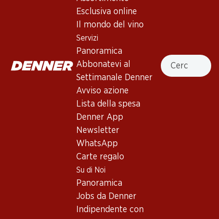
Esclusiva online
Il mondo del vino
71.70
34.80
Bottiglia: 11.95
Bottiglia: 5.80
Servizi
Carmelin Petite Arvine du
Le Moineau Dôle Blanche du
Panoramica
Valais AOC
Valais AOC
Cercare
Abbonatevi al
2025
2025
(331)
(50)
Settimanale Denner
Avviso azione
Lista della spesa
Denner App
Newsletter
WhatsApp
Carte regalo
36%
Su di Noi
41.70
invece di 65.70
119.40
Panoramica
Bottiglia: 6.95 invece di 10.95
Bottiglia: 19.90
Jobs da Denner
Œil-de-Perdrix Chamoson
Pol Caston Brut Champagne
du Valais AOC
AOC
Indipendente con
2025
(113)