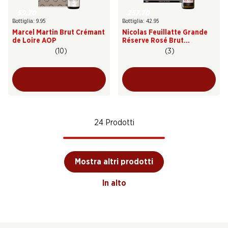
59.70
257.70
Bottiglia: 9.95
Bottiglia: 42.95
Marcel Martin Brut Crémant
Nicolas Feuillatte Grande
de Loire AOP
Réserve Rosé Brut
Champagne AOC
(10)
(3)
24 Prodotti
Mostra altri prodotti
In alto