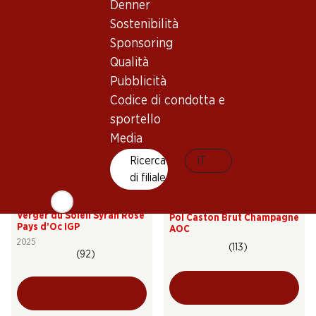
Denner
Entre-deux-Mers AOC
Réserve Brut Champagne
AOC
Sostenibilità
2025
(31)
(390)
Sponsoring
Qualità
Pubblicità
Codice di condotta e
sportello
Media
Ricerca
IT
di filiale
21.–
119.40
Bottiglia: 3.50
Bottiglia: 19.90
Verger du Soleil Syrah Rosé
Pol Caston Brut Champagne
Pays d’Oc IGP
AOC
2025
(113)
(92)