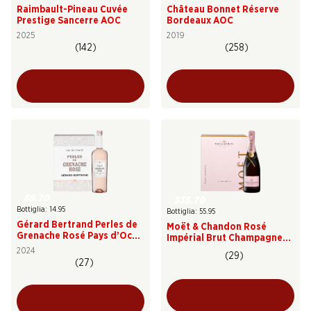
Raimbault-Pineau Cuvée
Château Bonnet Réserve
Prestige Sancerre AOC
Bordeaux AOC
2025
2019
(142)
(258)
89.70
335.70
Bottiglia: 14.95
Bottiglia: 55.95
Gérard Bertrand Perles de
Moët & Chandon Rosé
Grenache Rosé Pays d’Oc
Impérial Brut Champagne
IGP
AOC
2024
(29)
(27)