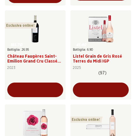
Esclusiva online!
161.70
41.40
Bottiglia: 26.95
Bottiglia: 6.90
Château Faugères Saint-
Listel Grain de Gris Rosé
Emilion Grand Cru Classé
Terres du Midi IGP
AOC
2023
2025
(97)
Esclusiva online!