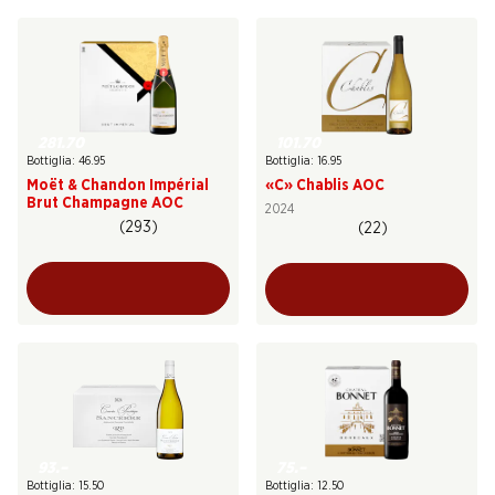
101.70
281.70
Bottiglia: 16.95
Bottiglia: 46.95
«C» Chablis AOC
Moët & Chandon Impérial
Brut Champagne AOC
2024
(293)
(22)
93.–
75.–
Bottiglia: 15.50
Bottiglia: 12.50