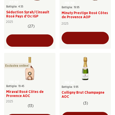
27.30
119.70
Bottiglia: 4.55
Bottiglia: 19.95
Séduction Syrah/Cinsault
Minuty Prestige Rosé Côtes
Rosé Pays d’Oc IGP
de Provence AOP
2025
2025
(27)
Esclusiva online!
116.70
119.40
Bottiglia: 19.45
Bottiglia: 9.95
Miraval Rosé Côtes de
Colligny Brut Champagne
Provence AOC
AOC
2025
(3)
(13)