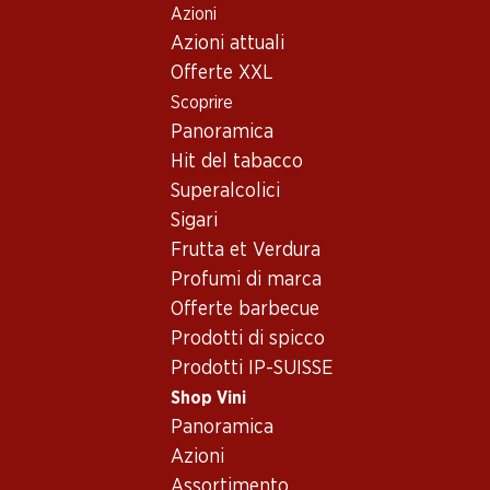
Azioni
Table Of Content
Home
Shop Vini
Vino/champagne
Spumante
Andare contenuto principale
Andare all'indice
Passare al menu principale
Azioni attuali
Francia
Spumante_old – Proveniente
Offerte XXL
Scoprire
da Francia
Francia
Panoramica
Hit del tabacco
Superalcolici
Sigari
Frutta et Verdura
47.70
55.20
Profumi di marca
Bottiglia: 7.95
Bottiglia: 9.20
Offerte barbecue
Céline Rosé Côtes de
Gewürztraminer Cuvée
Provence AOC
Réserve d’Alsace AOC
Prodotti di spicco
2025
2025
Prodotti IP-SUISSE
(29)
(311)
Shop Vini
Panoramica
Azioni
Assortimento