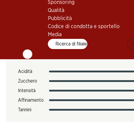
Sponsoring
8.37 kg
Qualità
N. Art.
Pubblicità
051436
Codice di condotta e sportello
Media
Ricerca di filiale
Gusto
Acidità
Zucchero
Intensità
Affinamento
Tannini