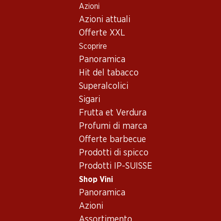
Azioni
Table Of Content
Home
Shop Vini
Vino/champagne
Spumante
Andare contenuto principale
Andare all'indice
Passare al menu principale
Azioni attuali
Offerte XXL
Scoprire
Panoramica
Hit del tabacco
Superalcolici
Sigari
Frutta et Verdura
Profumi di marca
Offerte barbecue
Prodotti di spicco
Esprit de Cave Mousseux Cassis, K
Prodotti IP-SUISSE
Spumante_old
,
Europa
,
varie regioni
Shop Vini
Panoramica
Trasparente, rosso carmine. Sapore di ribes neri. Allo stesso t
Azioni
Assortimento