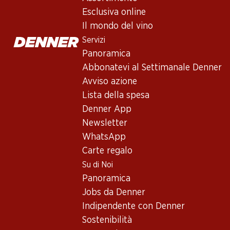
Non disponibile
Esclusiva online
Il mondo del vino
Servizi
Panoramica
Abbonatevi al Settimanale Denner
Buono a sapersi
Avviso azione
Lista della spesa
Vitigno
Denner App
Newsletter
Tipo di vino
WhatsApp
Spumante_old
Carte regalo
Maturità di beva
Su di Noi
1 anno dall'acquisto
Panoramica
Jobs da Denner
Temperatura di beva
Indipendente con Denner
6–8 °C
Sostenibilità
Impronta di CO2