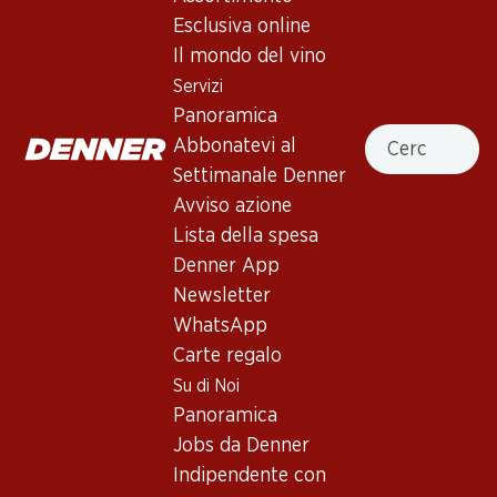
Esclusiva online
Il mondo del vino
Servizi
106.50
21.–
Panoramica
Bottiglia: 17.75
Bottiglia: 3.50
Cercare
Abbonatevi al
Mauler Cordon Rosé Demi-
Gracioso Hugo
sec
Settimanale Denner
(15)
(177)
Avviso azione
Lista della spesa
Denner App
Newsletter
WhatsApp
Carte regalo
Su di Noi
Panoramica
98.70
47.70
Jobs da Denner
Bottiglia: 16.45
Bottiglia: 7.95
Mauler Cordon Or Extra Dry
Rimuss Rosato Dry
Indipendente con
(20)
(17)