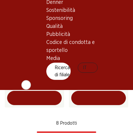
Denner
Sostenibilità
Sponsoring
Qualità
Pubblicità
Codice di condotta e
sportello
Media
29.40
77.20
Ricerca
IT
Bottiglia: 4.90
Bottiglia: 3.25
di filiale
Rimuss Party
Rimuss Bianco Dry
(26)
(5)
8 Prodotti