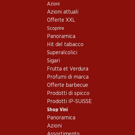
Azioni
Table Of Content
Home
Shop Vini
Vino/champagne
Spumante
Andare contenuto principale
Andare all'indice
Passare al menu principale
Azioni attuali
Europa
varie regioni
Spumante_old - Europa,
Offerte XXL
Scoprire
varie regioni
Europa
Panoramica
Hit del tabacco
Superalcolici
Sigari
Frutta et Verdura
23.70
Profumi di marca
23.40
Bottiglia: 3.95
Bottiglia: 3.90
Offerte barbecue
Monte Christo Sekt extra
Gracioso Spritz
dry
Prodotti di spicco
(12)
(12)
Prodotti IP-SUISSE
Shop Vini
Panoramica
Azioni
Assortimento