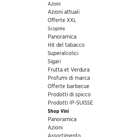
Azioni
Table Of Content
Home
Bevande
Vino/champagne
Andare contenuto principale
Andare all'indice
Passare al menu principale
Azioni attuali
El Maso Garnacha Tintorera Almansa DO
Offerte XXL
Scoprire
Panoramica
Hit del tabacco
Superalcolici
Sigari
Frutta et Verdura
Profumi di marca
Offerte barbecue
Prodotti di spicco
Prodotti IP-SUISSE
Shop Vini
Fronte
Retro
Imballaggio
Panoramica
Azioni
4.5
(16)
Assortimento