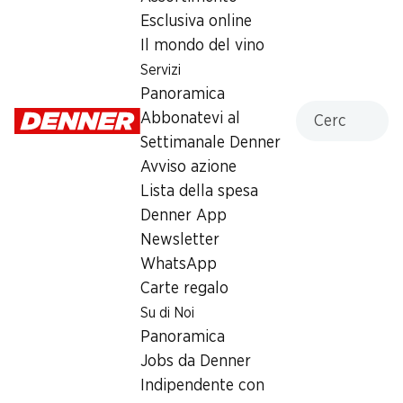
El Maso Garnacha Tintorera
Esclusiva online
Almansa DO
Il mondo del vino
Servizi
Vino rosso
,
Spagna
,
Castiglia-La Mancia
, 2023
Panoramica
Cercare
Rosso granata carico. Intenso e persistente, con note di
Abbonatevi al
ciliegia e ribes nero, erbe, cannella, chiodi di garofano, cacao,
Settimanale Denner
liquirizia e un pizzico di minerale. Pieno al palato con tannini
Avviso azione
vellutati e retrogusto dolcemente fruttato.
Lista della spesa
Denner App
19.95
*
Newsletter
WhatsApp
à 1 x 75 cl
Carte regalo
Su di Noi
Comprare in Shop Vini
Panoramica
Jobs da Denner
*
Solo nella Svizzera tedesca
Indipendente con