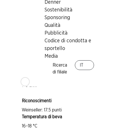
Denner
Sostenibilità
Sponsoring
Qualità
Buono a sapersi
Pubblicità
Codice di condotta e
Vitigno
sportello
Garnacha Tintorera
Media
Tipo di vino
Ricerca
IT
Vino rosso
di filiale
Maturità di beva
1–8 anni
Riconoscimenti
Weinseller: 17.5 punti
Temperatura di beva
16–18 °C