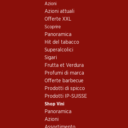
Azioni
Table Of Content
Home
Shop Vini
Vino/champagne
Vino rosso
Andare contenuto principale
Andare all'indice
Passare al menu principale
Azioni attuali
Francia
Linguadoca-Rossiglione
Bio Château La Boutignane Rouge Corbières AOP
Offerte XXL
Scoprire
Panoramica
Hit del tabacco
Superalcolici
Sigari
Frutta et Verdura
Profumi di marca
Offerte barbecue
Prodotti di spicco
Prodotti IP-SUISSE
Shop Vini
Panoramica
Fronte
Retro
Imballaggio
Azioni
Assortimento