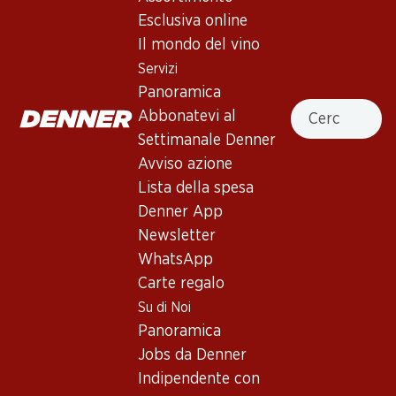
4.0
(10)
Esclusiva online
Bio Château La Boutignane
Il mondo del vino
Rouge Corbières AOP
Servizi
Panoramica
Vino rosso
,
Francia
,
Linguadoca-Rossiglione
, 2024
Cercare
Abbonatevi al
Rosso viola scuro. Profumo intenso di more, ribes neri e un
Settimanale Denner
po’ di pepe nero. Pieno al palato, con tannini morbidi e
Avviso azione
retrogusto lungo.
Lista della spesa
Denner App
71.10
Newsletter
WhatsApp
Prezzo unità: 11.85
Carte regalo
à 6 x 75 cl
Su di Noi
Disponibile
Panoramica
Jobs da Denner
Indipendente con