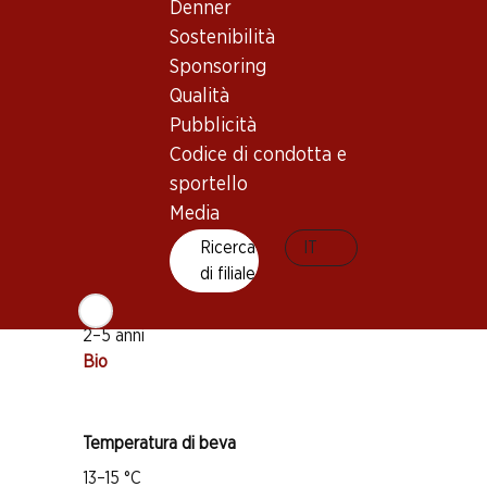
Denner
Sostenibilità
Buono a sapersi
Sponsoring
Qualità
Vitigno
Pubblicità
Syrah
Codice di condotta e
Grenache
sportello
Media
Carignan
Tipo di vino
Ricerca
IT
di filiale
Vino rosso
Maturità di beva
2–5 anni
Bio
Temperatura di beva
13–15 °C