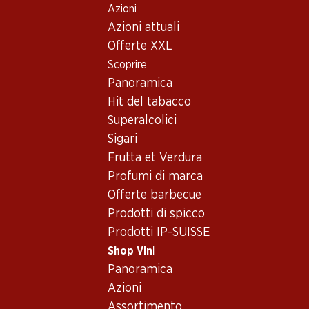
Azioni
Table Of Content
Home
Shop Vini
Vino/champagne
Vino rosso
Andare contenuto principale
Andare all'indice
Passare al menu principale
Azioni attuali
Francia
Bordeaux
Château Lynch Bages Pauillac AOC
Offerte XXL
Scoprire
Esclusiva online!
Panoramica
Hit del tabacco
Superalcolici
Sigari
Frutta et Verdura
Profumi di marca
Offerte barbecue
Prodotti di spicco
Prodotti IP-SUISSE
Shop Vini
Panoramica
Fronte
Retro
Azioni
Assortimento