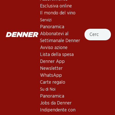
5.0
(1)
Esclusiva online
Château Lynch Bages Pauillac
Il mondo del vino
AOC
Servizi
Panoramica
Vino rosso
,
Francia
,
Bordeaux
Cercare
Abbonatevi al
Francia, Bordeaux, 2023, 75 cl
Settimanale Denner
Avviso azione
Non disponibile
Lista della spesa
Denner App
Newsletter
WhatsApp
Carte regalo
Buono a sapersi
Su di Noi
Panoramica
Vitigno
Jobs da Denner
Cabernet Sauvignon
Indipendente con