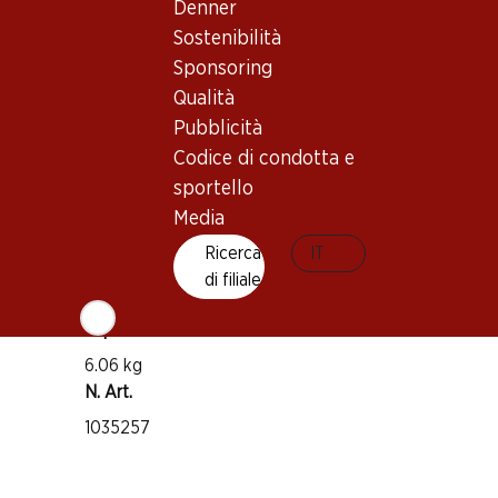
Denner
Merlot
Sostenibilità
Cabernet Franc
Sponsoring
Petit Verdot
Qualità
Tipo di vino
Pubblicità
Vino rosso
Codice di condotta e
Maturità di beva
sportello
5–25 anni
Media
Ricerca
IT
Temperatura di beva
di filiale
16 – 18 °C
Impronta di CO2
6.06 kg
N. Art.
1035257