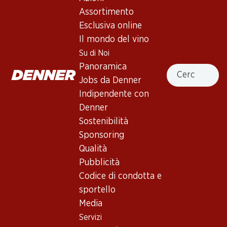
Assortimento
Vino rosso
,
Francia
,
Bordeaux
, 2021
Esclusiva online
Porpora scuro e carico. Al naso, aroma intenso di bacche
Il mondo del vino
nere, spezie dolci e un po' di cuoio. Pieno al palato, con
Su di Noi
abbondante tannino morbido e retrogusto molto
Panoramica
Cercare
persistente. Assemblago: 55% Cabernet Sauvignon, 40%
Jobs da Denner
Merlot und 5% Petit Verdot. 13.5% Vol
Indipendente con
Denner
395.70
Sostenibilità
Prezzo unità: 65.95
Sponsoring
à 6 x 75 cl
Qualità
Pubblicità
Disponibile
Codice di condotta e
sportello
Media
Servizi