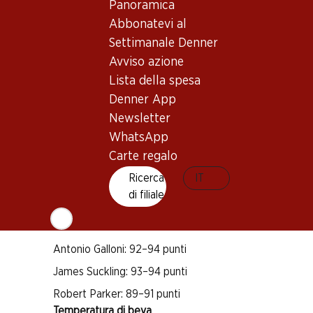
Buono a sapersi
Panoramica
Abbonatevi al
Settimanale Denner
Vitigno
Avviso azione
Cabernet Sauvignon
Lista della spesa
Merlot
Denner App
Petit Verdot
Newsletter
Tipo di vino
WhatsApp
Vino rosso
Carte regalo
Maturità di beva
Ricerca
IT
3–15 anni
di filiale
Riconoscimenti
Antonio Galloni: 92–94 punti
James Suckling: 93–94 punti
Robert Parker: 89–91 punti
Temperatura di beva