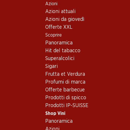
Azioni
Table Of Content
Home
Shop Vini
Vino/champagne
Vino rosso
Andare contenuto principale
Andare all'indice
Passare al menu principale
Azioni attuali
Francia
Bordeaux
Château Lascomb Margaux AOC 2021
Azioni da giovedì
Offerte XXL
Esclusiva online!
Scoprire
Panoramica
Hit del tabacco
Superalcolici
Sigari
Frutta et Verdura
Profumi di marca
Offerte barbecue
Prodotti di spicco
Prodotti IP-SUISSE
Shop Vini
Château Lascomb Margaux AOC
Panoramica
2021
Azioni