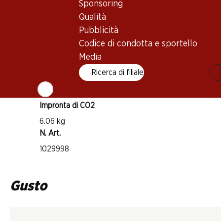
Sponsoring
Tipo di vino
Qualità
Vino rosso
Pubblicità
Maturità di beva
Codice di condotta e sportello
3–12 anni
Media
Ricerca di filiale
Temperatura di beva
16–18 °C
Impronta di CO2
6.06 kg
N. Art.
1029998
Gusto