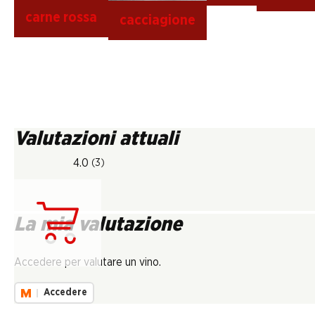
carne rossa
cacciagione
Valutazioni attuali
4.0
(3)
La mia valutazione
Carica...
Accedere per valutare un vino.
Accedere