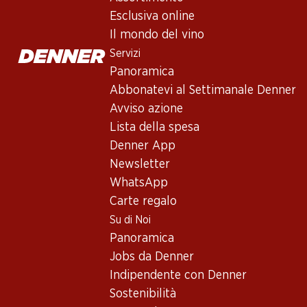
Château La Tour Carnet Haut-Mé
Esclusiva online
Vino rosso
,
Francia
,
Bordeaux
Il mondo del vino
Rosso granata scuro e denso. Ancora un po’ timido al naso, belle
Servizi
lungo e complesso. L’assemblaggio è composto per il 60% da Me
Panoramica
Abbonatevi al Settimanale Denner
disponiblile solamente online
Non disponibile
Avviso azione
Lista della spesa
Denner App
Newsletter
WhatsApp
Buono a sapersi
Carte regalo
Su di Noi
Vitigno
Panoramica
Jobs da Denner
Merlot
Indipendente con Denner
Cabernet Sauvignon
Sostenibilità
Cabernet Franc