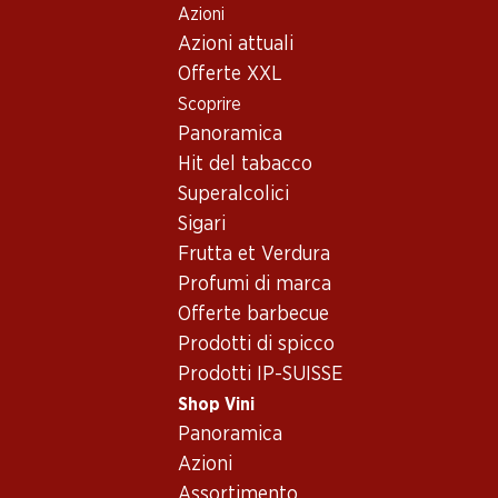
Azioni
Table Of Content
Home
Shop Vini
Vino/champagne
Vino rosso
Andare contenuto principale
Andare all'indice
Passare al menu principale
Azioni attuali
Offerte XXL
Esclusiva online!
Scoprire
Panoramica
Hit del tabacco
Superalcolici
Sigari
Frutta et Verdura
Profumi di marca
Offerte barbecue
Prodotti di spicco
Prodotti IP-SUISSE
Shop Vini
Panoramica
4.0
(3)
Azioni
Assortimento