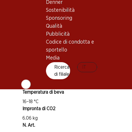
Denner
Vitigno
Sostenibilità
Merlot
Sponsoring
Cabernet Sauvignon
Qualità
Cabernet Franc
Pubblicità
Codice di condotta e
Petit Verdot
sportello
Tipo di vino
Media
Vino rosso
Maturità di beva
Ricerca
IT
di filiale
2–12 anni
Temperatura di beva
16–18 °C
Impronta di CO2
6.06 kg
N. Art.