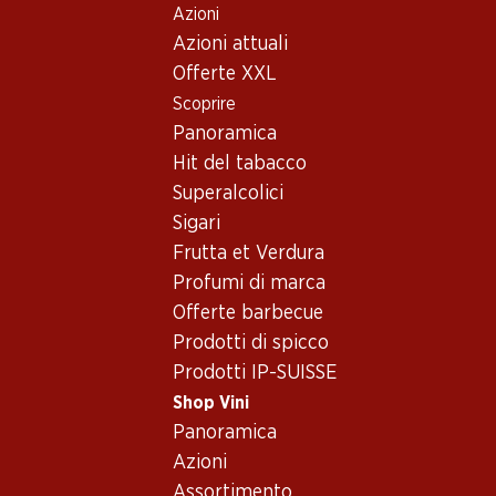
Azioni
Table Of Content
Home
Shop Vini
Vino/champagne
Vino rosso
Andare contenuto principale
Andare all'indice
Passare al menu principale
Azioni attuali
Francia
Bordeaux
Château La Fleur de Boüard Lalande de Pomerol AOC
Offerte XXL
Scoprire
Esclusiva online!
Panoramica
Hit del tabacco
Superalcolici
Sigari
Frutta et Verdura
Profumi di marca
Offerte barbecue
Prodotti di spicco
Prodotti IP-SUISSE
Shop Vini
Panoramica
Fronte
Retro
Imballaggio
Azioni
Assortimento