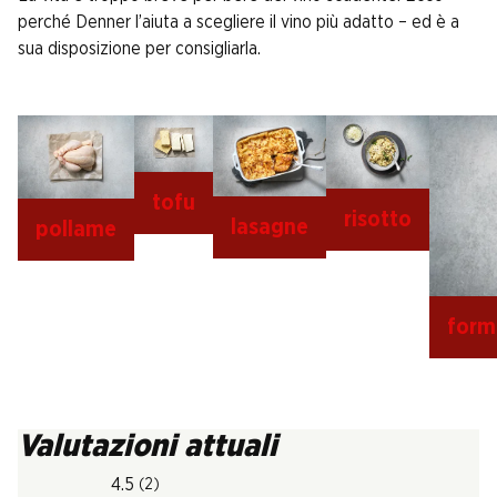
perché Denner l’aiuta a scegliere il vino più adatto – ed è a
sua disposizione per consigliarla.
tofu
risotto
lasagne
pollame
form
Valutazioni attuali
4.5
(2)