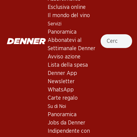
4.5
(2)
Esclusiva online
Château La Fleur de Boüard
Il mondo del vino
Lalande de Pomerol AOC
Servizi
Panoramica
Vino rosso
,
Francia
,
Bordeaux
Cercare
Abbonatevi al
Colore viola-nero scuro. Al naso, fragranza elegante di
Settimanale Denner
ciliegie rosse e nere, un po' di gelso e composta di prugne.
Avviso azione
Palato da medio a pieno con abbondante tannino morbido e
Lista della spesa
ottima lunghezza nel finale.
Denner App
Newsletter
Non disponibile
WhatsApp
Carte regalo
Su di Noi
Panoramica
Jobs da Denner
Buono a sapersi
Indipendente con