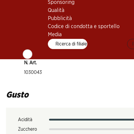
Sponsoring
Maturità di beva
Qualità
3–18 anni
Pubblicità
Codice di condotta e sportello
Temperatura di beva
Media
16–18 °C
Ricerca di filiale
Impronta di CO2
6.06 kg
N. Art.
1030043
Gusto
Acidità
Zucchero