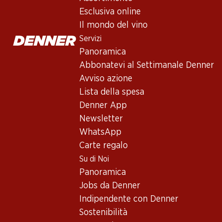
Vino rosso
,
Francia
,
Bordeaux
Esclusiva online
Rosso porpora scuro e denso. Prugne, more e sfumature di peta
Il mondo del vino
po' di tempo e un finale molto lungo e intenso. Assemblago 6
Servizi
Panoramica
Non disponibile
Abbonatevi al Settimanale Denner
Avviso azione
Lista della spesa
Denner App
Newsletter
Buono a sapersi
WhatsApp
Carte regalo
Vitigno
Su di Noi
Panoramica
Cabernet Sauvignon
Jobs da Denner
Merlot
Indipendente con Denner
Tipo di vino
Sostenibilità
Vino rosso