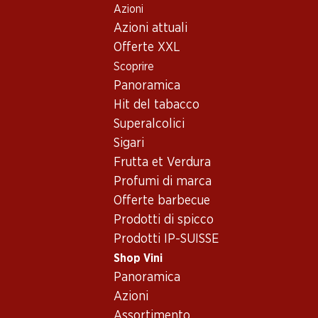
Azioni
Table Of Content
Home
Shop Vini
Vino/champagne
Vino rosso
Andare contenuto principale
Andare all'indice
Passare al menu principale
Azioni attuali
Offerte XXL
Esclusiva online!
Scoprire
Panoramica
Hit del tabacco
Superalcolici
Sigari
Frutta et Verdura
Profumi di marca
Offerte barbecue
Prodotti di spicco
Prodotti IP-SUISSE
Shop Vini
Panoramica
Château Grand Puy Ducasse Paui
Azioni
Assortimento