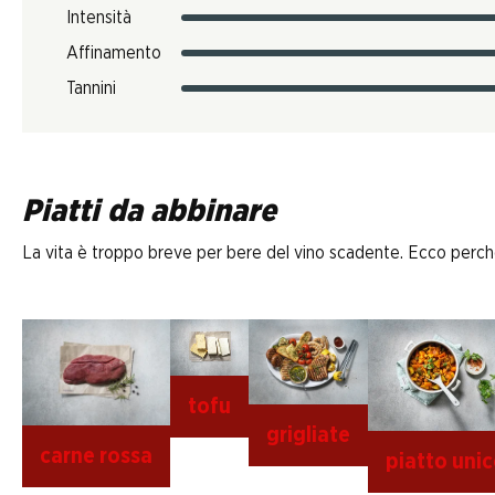
Intensità
Affinamento
Tannini
Piatti da abbinare
La vita è troppo breve per bere del vino scadente. Ecco perché D
tofu
grigliate
carne rossa
piatto uni