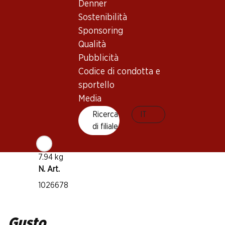
Denner
Merlot
Sostenibilità
Cabernet Sauvignon
Sponsoring
Tipo di vino
Qualità
Vino rosé
Pubblicità
Maturità di beva
Codice di condotta e
sportello
1–2 anni
Media
Temperatura di beva
Ricerca
IT
di filiale
10–12°C
Impronta di CO2
7.94 kg
N. Art.
1026678
Gusto