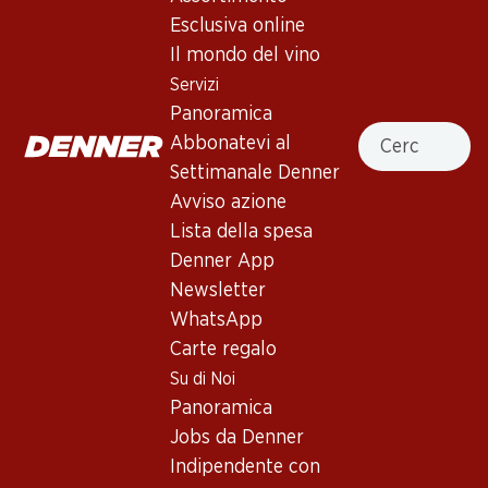
4.0
(21)
Esclusiva online
Château Bonnet Rosé Bordeaux
Il mondo del vino
AOC
Servizi
Panoramica
Vino rosé
,
Francia
,
Bordeaux
Cercare
Abbonatevi al
Rosa salmone tenue. Aromi di frutta delicati, ciliege e
Settimanale Denner
pompelmo rosa. Corpo medio con acidità succosa e morbidi
Avviso azione
tannini. Finale persistente.
Lista della spesa
Denner App
Non disponibile
Newsletter
WhatsApp
Carte regalo
Su di Noi
Panoramica
Buono a sapersi
Jobs da Denner
Indipendente con
Vitigno