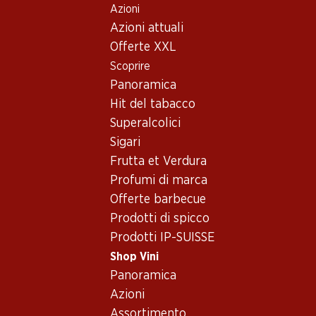
Azioni
Table Of Content
Home
Shop Vini
Vino/champagne
Vino rosé
Andare contenuto principale
Andare all'indice
Passare al menu principale
Azioni attuali
Francia
Bordeaux
Château Bonnet Rosé Bordeaux AOC
Offerte XXL
Scoprire
Panoramica
Hit del tabacco
Superalcolici
Sigari
Frutta et Verdura
Profumi di marca
Offerte barbecue
Prodotti di spicco
Prodotti IP-SUISSE
Shop Vini
Panoramica
Fronte
Retro
Imballaggio
Azioni
Assortimento