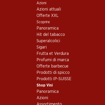
Azioni
Table Of Content
Home
Shop Vini
Vino/champagne
Spumante
Andare contenuto principale
Andare all'indice
Passare al menu principale
Azioni attuali
Francia
varie regioni
Brut d’Argent Chardonnay
Offerte XXL
Scoprire
Panoramica
Hit del tabacco
Superalcolici
Sigari
Frutta et Verdura
Profumi di marca
Offerte barbecue
Prodotti di spicco
Prodotti IP-SUISSE
Brut d’Argent Chardonnay
Shop Vini
Spumante_old
,
Francia
,
varie regioni
Panoramica
Azioni
Giallo pallido. Al naso note di frutta esotica. Palato con
Assortimento