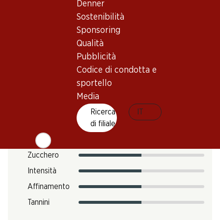
Denner
5–8 °C
Sostenibilità
Impronta di CO2
Sponsoring
7.94 kg
Qualità
N. Art.
Pubblicità
051027
Codice di condotta e
sportello
Gusto
Media
Ricerca
IT
di filiale
Acidità
Zucchero
Intensità
Affinamento
Tannini