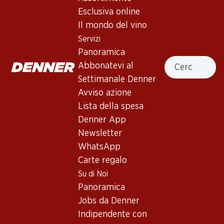
spuma fine.
Esclusiva online
Il mondo del vino
Non disponibile
Servizi
Panoramica
Cercare
Abbonatevi al
Settimanale Denner
Buono a sapersi
Avviso azione
Lista della spesa
Denner App
Vitigno
Newsletter
Tipo di vino
WhatsApp
Spumante_old
Carte regalo
Maturità di beva
Su di Noi
Panoramica
1 anno dall'acquisto
Jobs da Denner
Indipendente con
Temperatura di beva