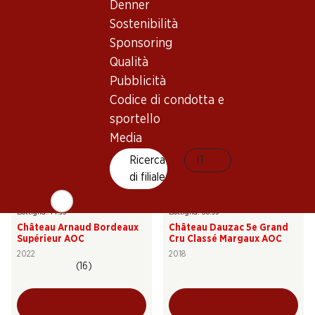
Denner
Château Pierrousselle
Château Marjosse
Bordeaux AOP
Bordeaux AOC
Sostenibilità
2024
2023
Sponsoring
(9)
Qualità
Pubblicità
Codice di condotta e
sportello
Media
Esclusiva online!
Ricerca
IT
di filiale
89.70
233.70
Bottiglia: 14.95
Bottiglia: 38.95
Château Arnaud Bordeaux
Château Dauzac 5e Grand
Supérieur AOC
Cru Classé Margaux AOC
2022
2018
(16)