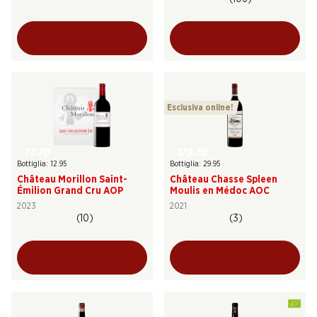
Esclusiva online!
77.70
179.70
Bottiglia: 12.95
Bottiglia: 29.95
Château Morillon Saint-
Château Chasse Spleen
Émilion Grand Cru AOP
Moulis en Médoc AOC
2023
2021
(10)
(3)