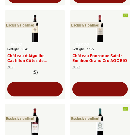
Esclusiva online!
Esclusiva online!
98.70
227.70
Bottiglia: 16.45
Bottiglia: 37.95
Château d’Aiguilhe
Château Fonroque Saint-
Castillon Côtes de
Emiilion Grand Cru AOC BIO
Bordeaux AOC
2021
2022
(5)
Esclusiva online!
Esclusiva online!