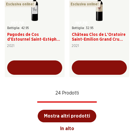
Esclusiva online!
Esclusiva online!
257.70
197.70
Bottiglia: 42.95
Bottiglia: 32.95
Pagodes de Cos
Château Clos de L'Oratoire
d'Estournel Saint-Estèphe
Saint-Emilion Grand Cru
AOC
classé AOC
2021
2021
24 Prodotti
Mostra altri prodotti
In alto