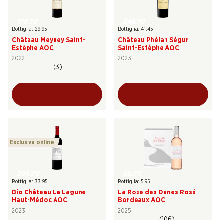
179.70
248.70
Bottiglia: 29.95
Bottiglia: 41.45
Château Meyney Saint-
Château Phélan Ségur
Estèphe AOC
Saint-Estèphe AOC
2022
2023
(3)
Esclusiva online!
203.70
35.70
Bottiglia: 33.95
Bottiglia: 5.95
Bio Château La Lagune
La Rose des Dunes Rosé
Haut-Médoc AOC
Bordeaux AOC
2023
2025
(106)