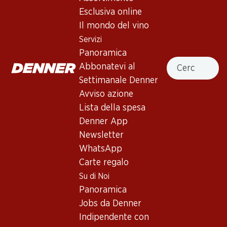
Esclusiva online
Il mondo del vino
Esclusiva online!
Esclusiva online!
Servizi
Panoramica
161.70
119.70
Cercare
Abbonatevi al
Bottiglia: 26.95
Bottiglia: 19.95
Château Faugères Saint-
Château d'Aiguilhe
Settimanale Denner
Emilion Grand Cru Classé
Castillon Côtes de
AOC
Avviso azione
Bordeaux AOC
2023
2018
(4)
Lista della spesa
Denner App
Newsletter
WhatsApp
Carte regalo
Su di Noi
Esclusiva online!
Panoramica
Jobs da Denner
22.80
59.70
Indipendente con
Bottiglia: 3.80
Bottiglia: 9.95