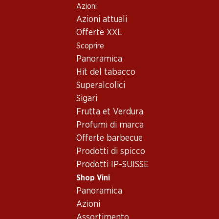
Azioni
Table Of Content
Home
Shop Vini
Vino/champagne
Vino bianco
Andare contenuto principale
Andare all'indice
Passare al menu principale
Azioni attuali
Francia
Bordeaux
Vino bianco_old - Francia,
Offerte XXL
Scoprire
Bordeaux
Francia
Bordeaux
Panoramica
Hit del tabacco
Superalcolici
Sigari
Frutta et Verdura
59.70
75.–
Profumi di marca
Bottiglia: 9.95
Bottiglia: 12.50
Offerte barbecue
Château Bonnet Blanc
Château Bonnet Réserve
Entre-deux-Mers AOC
Bordeaux AOC
Prodotti di spicco
2025
2019
Prodotti IP-SUISSE
(390)
(258)
Shop Vini
Panoramica
Azioni
Assortimento