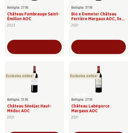
167.70
227.70
Bottiglia: 27.95
Bottiglia: 37.95
Château Fombrauge Saint-
Bio e Demeter Château
Émilion AOC
Ferrière Margaux AOC, 3e
Cru Classé
2023
2021
Esclusiva online!
Esclusiva online!
83.70
167.70
Bottiglia: 13.95
Bottiglia: 27.95
Château Sénéjac Haut-
Château Labégorce
Médoc AOC
Margaux AOC
2021
2021