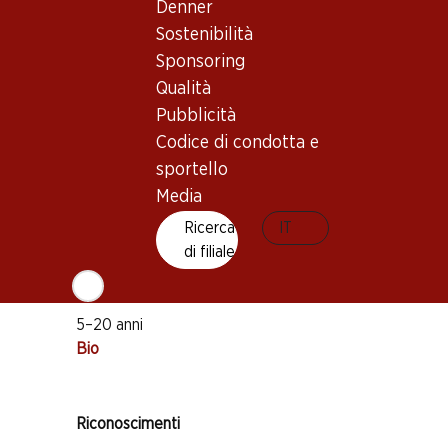
Denner
Sostenibilità
Sponsoring
Qualità
Buono a sapersi
Pubblicità
Codice di condotta e
Vitigno
sportello
Merlot
Media
Cabernet Franc
Ricerca
IT
Tipo di vino
di filiale
Vino rosso
Maturità di beva
5–20 anni
Bio
Riconoscimenti