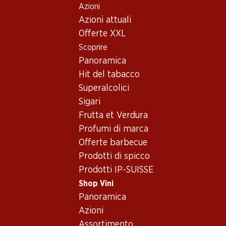
Azioni
Table Of Content
Home
Shop Vini
Vino/champagne
Vino rosso
Andare contenuto principale
Andare all'indice
Passare al menu principale
Azioni attuali
Francia
Bordeaux
Bio Château Fonroque Saint-Emiilion Grand Cru classé AOC
Offerte XXL
Scoprire
Esclusiva online!
Panoramica
Hit del tabacco
Superalcolici
Sigari
Frutta et Verdura
Profumi di marca
Offerte barbecue
Prodotti di spicco
Prodotti IP-SUISSE
Shop Vini
Panoramica
Fronte
Retro
Imballaggio
Azioni
Assortimento